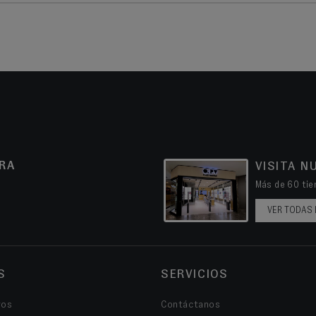
RA
VISITA N
Más de 60 tien
VER TODAS 
S
SERVICIOS
ros
Contáctanos