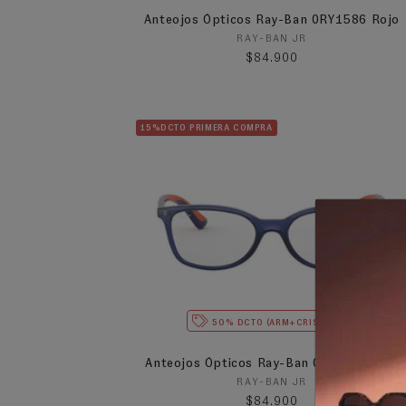
Anteojos Ópticos Ray-Ban 0RY1586 Rojo
Proveedor:
RAY-BAN JR
Precio habitual
$84.900
15%DCTO PRIMERA COMPRA
50% DCTO (ARM+CRISTALES)
Anteojos Ópticos Ray-Ban 0RY1586 Azul
Proveedor:
RAY-BAN JR
Precio habitual
$84.900