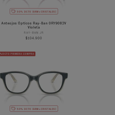
50% DCTO (ARM+CRISTALES)
Anteojos Ópticos Ray-Ban 0RY9082V
Violeta
Proveedor:
RAY-BAN JR
Precio habitual
$104.900
5%DCTO PRIMERA COMPRA
50% DCTO (ARM+CRISTALES)