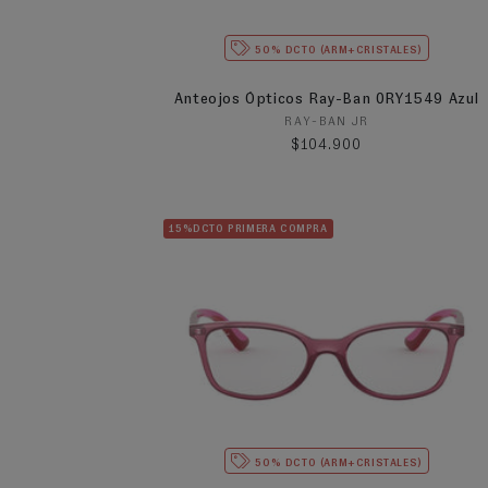
50% DCTO (ARM+CRISTALES)
Anteojos Ópticos Ray-Ban 0RY1549 Azul
Proveedor:
RAY-BAN JR
Precio habitual
$104.900
15%DCTO PRIMERA COMPRA
50% DCTO (ARM+CRISTALES)