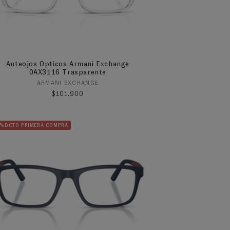
Anteojos Ópticos Armani Exchange
0AX3116 Trasparente
Proveedor:
ARMANI EXCHANGE
Precio habitual
$101.900
5%DCTO PRIMERA COMPRA