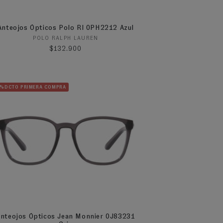
Anteojos Ópticos Polo Rl 0PH2212 Azul
Proveedor:
POLO RALPH LAUREN
Precio habitual
$132.900
5%DCTO PRIMERA COMPRA
nteojos Ópticos Jean Monnier 0J83231