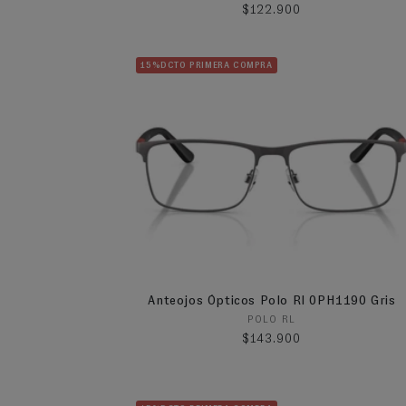
Precio habitual
$122.900
15%DCTO PRIMERA COMPRA
Anteojos Ópticos Polo Rl 0PH1190 Gris
Proveedor:
POLO RL
Precio habitual
$143.900