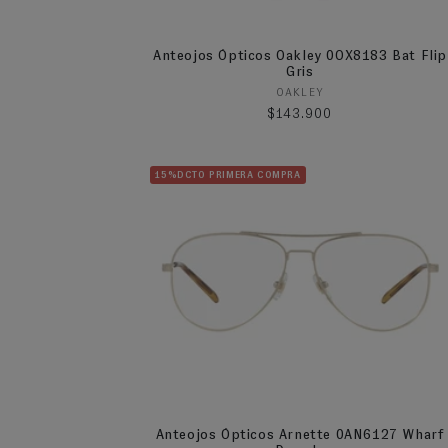
Anteojos Ópticos Oakley 0OX8183 Bat Flip
Gris
Proveedor:
OAKLEY
Precio habitual
$143.900
15%DCTO PRIMERA COMPRA
Anteojos Ópticos Arnette 0AN6127 Wharf