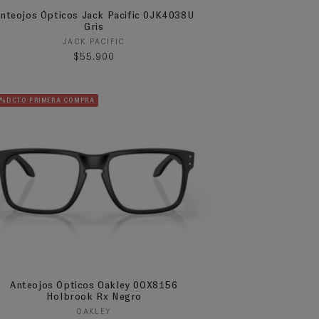
nteojos Ópticos Jack Pacific 0JK4038U
Gris
Proveedor:
JACK PACIFIC
Precio habitual
$55.900
5%DCTO PRIMERA COMPRA
Anteojos Ópticos Oakley 0OX8156
Holbrook Rx Negro
Proveedor:
OAKLEY