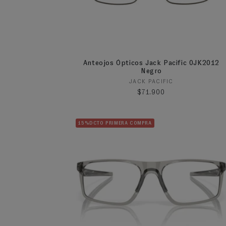
Anteojos Ópticos Jack Pacific 0JK2012
Negro
Proveedor:
JACK PACIFIC
Precio habitual
$71.900
15%DCTO PRIMERA COMPRA