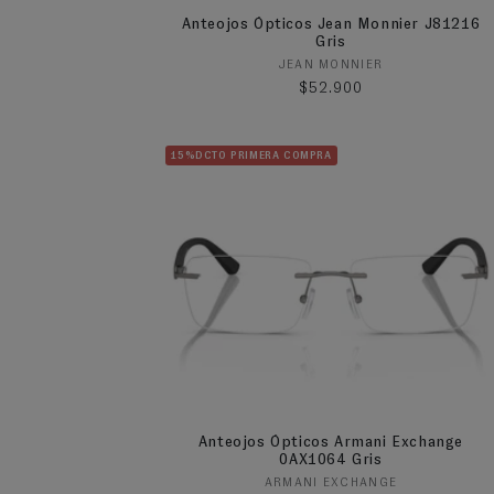
Anteojos Ópticos Jean Monnier J81216
Gris
Proveedor:
JEAN MONNIER
Precio habitual
$52.900
15%DCTO PRIMERA COMPRA
Anteojos Ópticos Armani Exchange
0AX1064 Gris
Proveedor:
ARMANI EXCHANGE