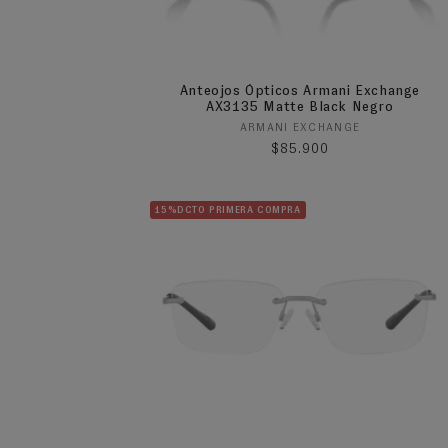
Anteojos Ópticos Armani Exchange
AX3135 Matte Black Negro
Proveedor:
ARMANI EXCHANGE
Precio habitual
$85.900
15%DCTO PRIMERA COMPRA