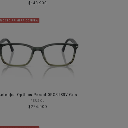
Precio habitual
$143.900
5%DCTO PRIMERA COMPRA
Anteojos Ópticos Persol 0PO3189V Gris
Proveedor:
PERSOL
Precio habitual
$274.900