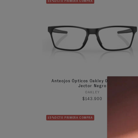
15%DCTO PRIMERA COMPRA
Anteojos Ópticos Oakley 0OX8032 Hex
Jector Negro
Proveedor:
OAKLEY
Precio habitual
$143.900
15%DCTO PRIMERA COMPRA