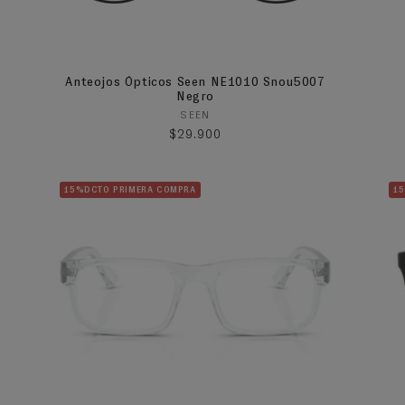
Anteojos Ópticos Seen NE1010 Snou5007
Negro
Proveedor:
SEEN
Precio habitual
$29.900
15%DCTO PRIMERA COMPRA
1