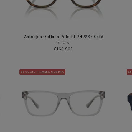
Anteojos Ópticos Polo Rl PH2267 Café
Proveedor:
POLO RL
Precio habitual
$165.900
15%DCTO PRIMERA COMPRA
1