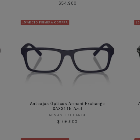
Precio habitual
$54.900
15%DCTO PRIMERA COMPRA
1
Anteojos Ópticos Armani Exchange
0AX3115 Azul
Proveedor:
ARMANI EXCHANGE
Precio habitual
$106.900