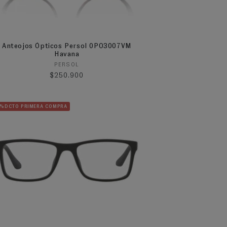
Anteojos Ópticos Persol 0PO3007VM
Havana
Proveedor:
PERSOL
Precio habitual
$250.900
5%DCTO PRIMERA COMPRA