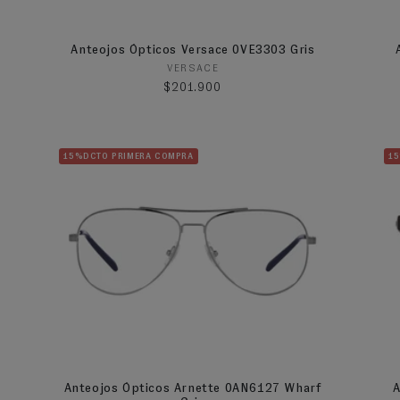
Anteojos Ópticos Versace 0VE3303 Gris
Proveedor:
VERSACE
Precio habitual
$201.900
15%DCTO PRIMERA COMPRA
1
Anteojos Ópticos Arnette 0AN6127 Wharf
A