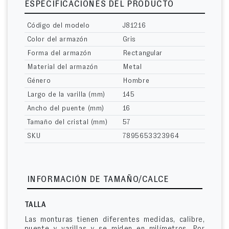
ESPECIFICACIONES DEL PRODUCTO
Código del modelo
J81216
Color del armazón
Gris
Forma del armazón
Rectangular
Material del armazón
Metal
Género
Hombre
Largo de la varilla (mm)
145
Ancho del puente (mm)
16
Tamaño del cristal (mm)
57
SKU
7895653323964
INFORMACIÓN DE TAMAÑO/CALCE
TALLA
Las monturas tienen diferentes medidas, calibre,
puente y varillas y se miden en milímetros. Por