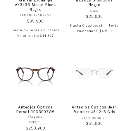
Armani Exchange
NE1010 Snou5007
AX3135 Matte Black
Negro
Negro
Proveedor:
SEEN
Proveedor:
ARMANI EXCHANGE
Precio habitual
$29.900
Precio habitual
$85.900
Hasta 6 cuotas sin interés
Hasta 6 cuotas sin interés
Valor cuota: $4.983
Valor cuota: $14.317
Anteojos Ópticos
Anteojos Ópticos Jean
Persol 0PO3007VM
Monnier J81216 Gris
Havana
Proveedor:
JEAN MONNIER
Proveedor:
PERSOL
Precio habitual
$52.900
Precio habitual
$250.900