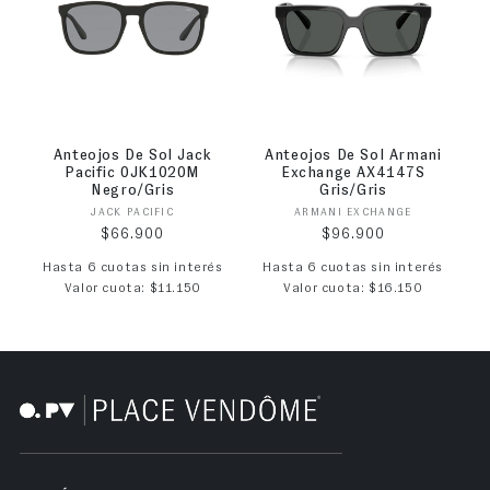
Anteojos De Sol Jack
Anteojos De Sol Armani
Pacific 0JK1020M
Exchange AX4147S
Negro/Gris
Gris/Gris
Proveedor:
Proveedor:
JACK PACIFIC
ARMANI EXCHANGE
Precio habitual
Precio habitual
$66.900
$96.900
Hasta 6 cuotas sin interés
Hasta 6 cuotas sin interés
Valor cuota: $11.150
Valor cuota: $16.150