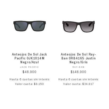
Anteojos De Sol Jack
Anteojos De Sol Ray-
Pacific 0JK1014M
Ban 0RB4165 Justin
Negro/Azul
Negro/Gris
Proveedor:
Proveedor:
JACK PACIFIC
RAY-BAN
Precio habitual
Precio habitual
$48.900
$148.900
Hasta 6 cuotas sin interés
Hasta 6 cuotas sin interés
Valor cuota: $8.150
Valor cuota: $24.817