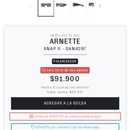
ANTEOJOS DE SOL
ARNETTE
SNAP II - 0AN4297
POLARIZADOS
50% DCTO EN 2DA UNIDAD
Precio habitual
$91.900
Hasta 6 cuotas sin interés
Valor cuota: $15.317
AGREGAR A LA BOLSA
Obtén un 15% DCTO en primera compra aquí
10% DCTO por convenio Caja los Andes aquí