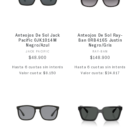
Anteojos De Sol Jack
Anteojos De Sol Ray-
Pacific 0JK1014M
Ban 0RB4165 Justin
Negro/Azul
Negro/Gris
Proveedor:
Proveedor:
JACK PACIFIC
RAY-BAN
Precio habitual
Precio habitual
$48.900
$148.900
Hasta 6 cuotas sin interés
Hasta 6 cuotas sin interés
Valor cuota: $8.150
Valor cuota: $24.817