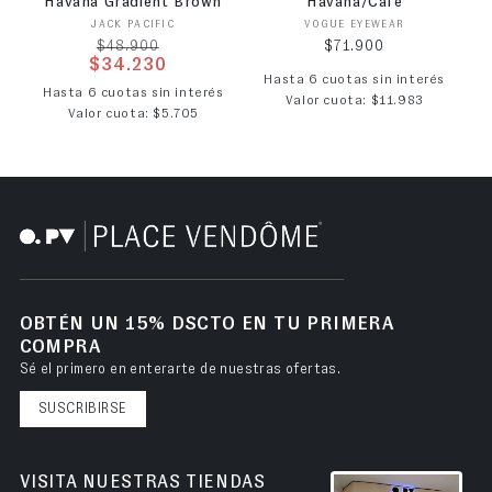
Havana Gradient Brown
Havana/Café
Proveedor:
Proveedor:
JACK PACIFIC
VOGUE EYEWEAR
Precio habitual
Precio habitual
$71.900
$48.900
$34.230
Hasta 6 cuotas sin interés
Precio de oferta
Hasta 6 cuotas sin interés
Valor cuota: $11.983
Valor cuota: $5.705
OBTÉN UN 15% DSCTO EN TU PRIMERA
COMPRA
Sé el primero en enterarte de nuestras ofertas.
SUSCRIBIRSE
VISITA NUESTRAS TIENDAS