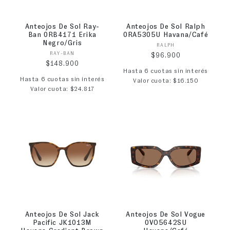
Anteojos De Sol Ray-
Anteojos De Sol Ralph
Ban 0RB4171 Erika
0RA5305U Havana/Café
Negro/Gris
Proveedor:
RALPH
Proveedor:
RAY-BAN
Precio habitual
$96.900
Precio habitual
$148.900
Hasta 6 cuotas sin interés
Hasta 6 cuotas sin interés
Valor cuota: $16.150
Valor cuota: $24.817
Anteojos De Sol Jack
Anteojos De Sol Vogue
Pacific JK1013M
0VO5642SU