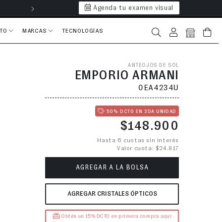
Agenda tu examen visual
Hasta 6 cuotas 
CTO
MARCAS
TECNOLOGÍAS
Iniciar sesión
Bolsa
ANTEOJOS DE SOL
EMPORIO ARMANI
0EA4234U
50% DCTO EN 2DA UNIDAD
Precio habitual
$148.900
Hasta 6 cuotas sin interés
Valor cuota: $24.817
AGREGAR A LA BOLSA
AGREGAR CRISTALES ÓPTICOS
Obtén un 15% DCTO en primera compra aquí