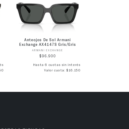
Anteojos De Sol Armani
Exchange AX4147S Gris/Gris
Proveedor:
ARMANI EXCHANGE
Precio habitual
$96.900
és
Hasta 6 cuotas sin interés
50
Valor cuota: $16.150