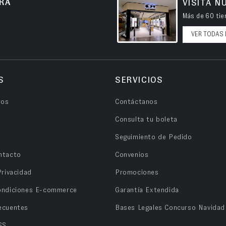
RA
VISITA N
Más de 60 tien
VER TODAS 
S
SERVICIOS
ros
Contáctanos
Consulta tu boleta
Seguimiento de Pedido
ntacto
Convenios
Privacidad
Promociones
ondiciones E-commerce
Garantía Extendida
ecuentes
Bases Legales Concurso Navidad
SS