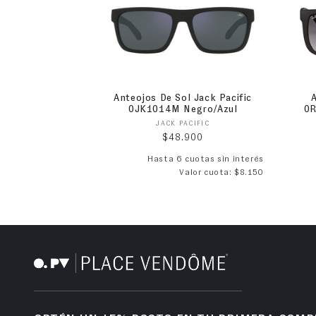
Anteojos De Sol Jack Pacific
0JK1014M Negro/Azul
0R
Proveedor:
JACK PACIFIC
Precio habitual
$48.900
Hasta 6 cuotas sin interés
Valor cuota: $8.150