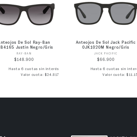
Anteojos De Sol Ray-Ban
Anteojos De Sol Jack Pacific
B4165 Justin Negro/Gris
0JK1020M Negro/Gris
Proveedor:
Proveedor:
RAY-BAN
JACK PACIFIC
Precio habitual
Precio habitual
$148.900
$66.900
Hasta 6 cuotas sin interés
Hasta 6 cuotas sin inter
Valor cuota: $24.817
Valor cuota: $11.1