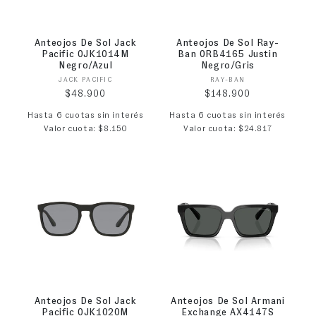
Anteojos De Sol Jack
Anteojos De Sol Ray-
Pacific 0JK1014M
Ban 0RB4165 Justin
Negro/Azul
Negro/Gris
Proveedor:
Proveedor:
JACK PACIFIC
RAY-BAN
Precio habitual
Precio habitual
$48.900
$148.900
Hasta 6 cuotas sin interés
Hasta 6 cuotas sin interés
Valor cuota: $8.150
Valor cuota: $24.817
Anteojos De Sol Jack
Anteojos De Sol Armani
Pacific 0JK1020M
Exchange AX4147S