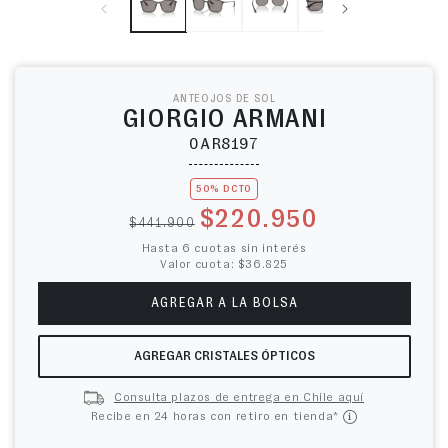
ANTEOJOS DE SOL
GIORGIO ARMANI
0AR8197
50% DCTO
Precio habitual
Precio de oferta
$220.950
$441.900
Hasta 6 cuotas sin interés
Valor cuota: $36.825
AGREGAR A LA BOLSA
AGREGAR CRISTALES ÓPTICOS
Consulta plazos de entrega en Chile aquí
Recibe en 24 horas con retiro en tienda*