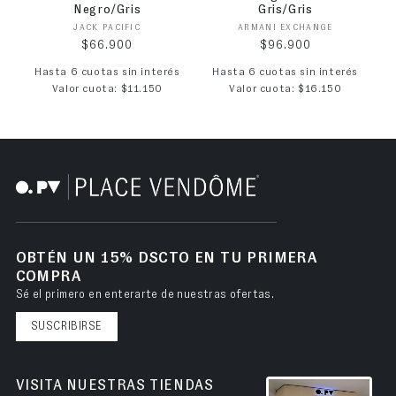
Negro/Gris
Gris/Gris
Proveedor:
Proveedor:
JACK PACIFIC
ARMANI EXCHANGE
Precio habitual
Precio habitual
$66.900
$96.900
Hasta 6 cuotas sin interés
Hasta 6 cuotas sin interés
Valor cuota: $11.150
Valor cuota: $16.150
OBTÉN UN 15% DSCTO EN TU PRIMERA
COMPRA
Sé el primero en enterarte de nuestras ofertas.
SUSCRIBIRSE
VISITA NUESTRAS TIENDAS