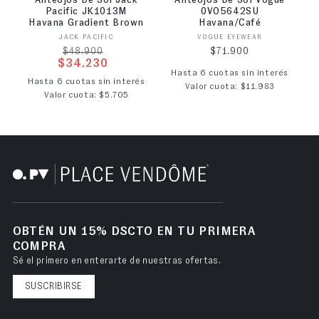
Anteojos De Sol Jack
Anteojos De Sol Vogue
Pacific JK1013M
0VO5642SU
Havana Gradient Brown
Havana/Café
Proveedor:
Proveedor:
JACK PACIFIC
VOGUE EYEWEAR
Precio habitual
Precio habitual
$71.900
$48.900
$34.230
Hasta 6 cuotas sin interés
Precio de oferta
Hasta 6 cuotas sin interés
Valor cuota: $11.983
Valor cuota: $5.705
OBTÉN UN 15% DSCTO EN TU PRIMERA
COMPRA
Sé el primero en enterarte de nuestras ofertas.
SUSCRIBIRSE