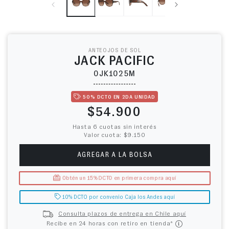
ANTEOJOS DE SOL
JACK PACIFIC
0JK1025M
50% DCTO EN 2DA UNIDAD
Precio habitual
$54.900
Hasta 6 cuotas sin interés
Valor cuota: $9.150
AGREGAR A LA BOLSA
Obtén un 15% DCTO en primera compra aquí
10% DCTO por convenio Caja los Andes aquí
Consulta plazos de entrega en Chile aquí
Recibe en 24 horas con retiro en tienda*