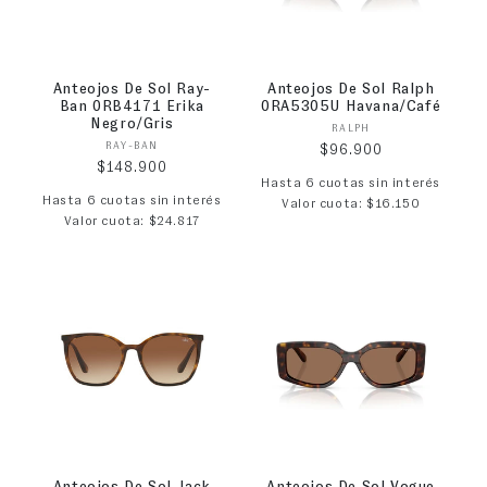
Anteojos De Sol Ray-
Anteojos De Sol Ralph
Ban 0RB4171 Erika
0RA5305U Havana/Café
Negro/Gris
Proveedor:
RALPH
Proveedor:
RAY-BAN
Precio habitual
$96.900
Precio habitual
$148.900
Hasta 6 cuotas sin interés
Hasta 6 cuotas sin interés
Valor cuota: $16.150
Valor cuota: $24.817