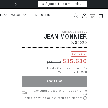
Agenda tu examen visual
Hasta 6 cuotas 
CTO
MARCAS
TECNOLOGÍAS
Iniciar sesión
Bolsa
ANTEOJOS DE SOL
JEAN MONNIER
0J82020
30% DCTO
Precio habitual
Precio de o
$35.630
$50.900
Hasta 6 cuotas sin interés
Valor cuota: $5.938
AGOTADO
Consulta plazos de entrega en Chile
aquí
Recibe en 24 horas con retiro en tienda*