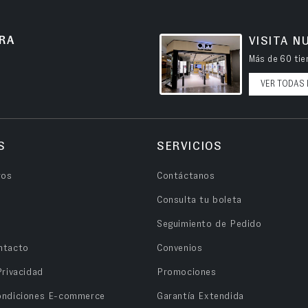
RA
VISITA N
Más de 60 tien
VER TODAS 
S
SERVICIOS
ros
Contáctanos
Consulta tu boleta
Seguimiento de Pedido
ntacto
Convenios
Privacidad
Promociones
ondiciones E-commerce
Garantía Extendida