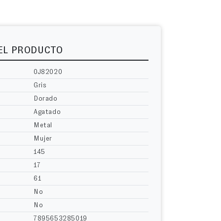
DEL PRODUCTO
0J82020
Gris
Dorado
Agatado
Metal
Mujer
145
17
61
No
No
7895653285019