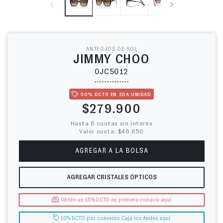
ANTEOJOS DE SOL
JIMMY CHOO
0JC5012
50% DCTO EN 2DA UNIDAD
Precio habitual
$279.900
Hasta 6 cuotas sin interés
Valor cuota: $46.650
AGREGAR A LA BOLSA
AGREGAR CRISTALES ÓPTICOS
Obtén un 15% DCTO en primera compra aquí
10% DCTO por convenio Caja los Andes aquí