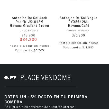
Anteojos De Sol Jack
Anteojos De Sol Vogue
Pacific JK1013M
0VO5642SU
Havana Gradient Brown
Havana/Café
Proveedor:
Proveedor:
JACK PACIFIC
VOGUE EYEWEAR
Precio habitual
Precio habitual
$71.900
$48.900
$34.230
Hasta 6 cuotas sin interés
Precio de oferta
Hasta 6 cuotas sin interés
Valor cuota: $11.983
Valor cuota: $5.705
OBTÉN UN 15% DSCTO EN TU PRIMERA
COMPRA
Sé el primero en enterarte de nuestras ofertas.