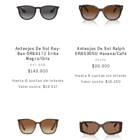
Anteojos De Sol Ray-
Anteojos De Sol Ralph
Ban 0RB4171 Erika
0RA5305U Havana/Café
Negro/Gris
Proveedor:
RALPH
Proveedor:
RAY-BAN
Precio habitual
$96.900
Precio habitual
$148.900
Hasta 6 cuotas sin interés
Hasta 6 cuotas sin interés
Valor cuota: $16.150
Valor cuota: $24.817