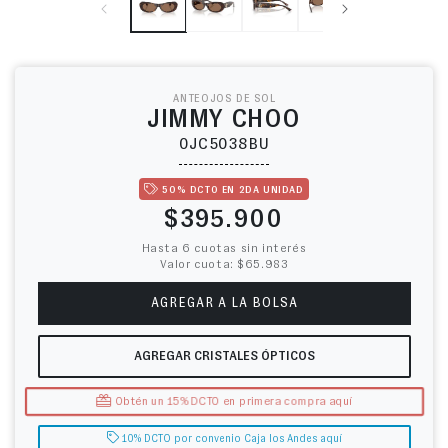
ANTEOJOS DE SOL
JIMMY CHOO
0JC5038BU
50% DCTO EN 2DA UNIDAD
Precio habitual
$395.900
Hasta 6 cuotas sin interés
Valor cuota: $65.983
AGREGAR A LA BOLSA
AGREGAR CRISTALES ÓPTICOS
Obtén un 15% DCTO en primera compra aquí
10% DCTO por convenio Caja los Andes aquí