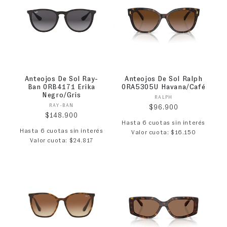
Anteojos De Sol Ray-
Anteojos De Sol Ralph
Ban 0RB4171 Erika
0RA5305U Havana/Café
Negro/Gris
Proveedor:
RALPH
Proveedor:
RAY-BAN
Precio habitual
$96.900
Precio habitual
$148.900
Hasta 6 cuotas sin interés
Hasta 6 cuotas sin interés
Valor cuota: $16.150
Valor cuota: $24.817