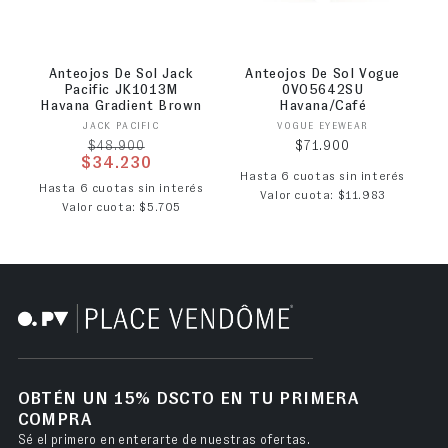
Anteojos De Sol Jack
Anteojos De Sol Vogue
Pacific JK1013M
0VO5642SU
Havana Gradient Brown
Havana/Café
Proveedor:
Proveedor:
JACK PACIFIC
VOGUE EYEWEAR
Precio habitual
Precio habitual
$71.900
$48.900
$34.230
Hasta 6 cuotas sin interés
Precio de oferta
Hasta 6 cuotas sin interés
Valor cuota: $11.983
Valor cuota: $5.705
OBTÉN UN 15% DSCTO EN TU PRIMERA
COMPRA
Sé el primero en enterarte de nuestras ofertas.