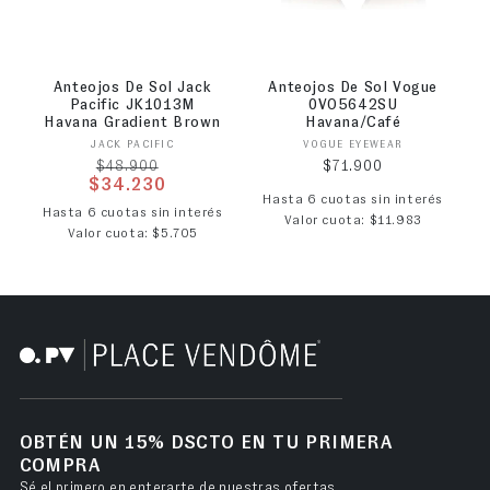
Anteojos De Sol Jack
Anteojos De Sol Vogue
Pacific JK1013M
0VO5642SU
Havana Gradient Brown
Havana/Café
Proveedor:
Proveedor:
JACK PACIFIC
VOGUE EYEWEAR
Precio habitual
Precio habitual
$71.900
$48.900
$34.230
Hasta 6 cuotas sin interés
Precio de oferta
Hasta 6 cuotas sin interés
Valor cuota: $11.983
Valor cuota: $5.705
OBTÉN UN 15% DSCTO EN TU PRIMERA
COMPRA
Sé el primero en enterarte de nuestras ofertas.