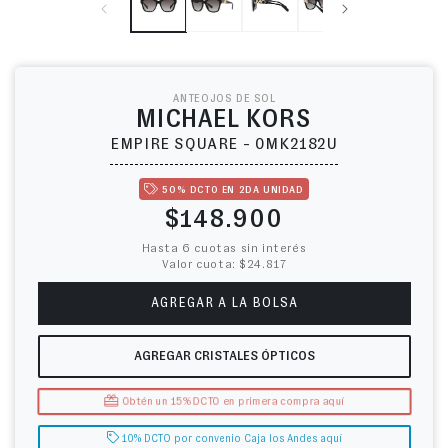
ANTEOJOS DE SOL
MICHAEL KORS
EMPIRE SQUARE - 0MK2182U
50% DCTO EN 2DA UNIDAD
Precio habitual
$148.900
Hasta 6 cuotas sin interés
Valor cuota: $24.817
AGREGAR A LA BOLSA
AGREGAR CRISTALES ÓPTICOS
Obtén un 15% DCTO en primera compra aquí
10% DCTO por convenio Caja los Andes aquí