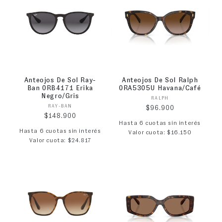
Anteojos De Sol Ray-
Anteojos De Sol Ralph
Ban 0RB4171 Erika
0RA5305U Havana/Café
Negro/Gris
Proveedor:
RALPH
Proveedor:
RAY-BAN
Precio habitual
$96.900
Precio habitual
$148.900
Hasta 6 cuotas sin interés
Hasta 6 cuotas sin interés
Valor cuota: $16.150
Valor cuota: $24.817