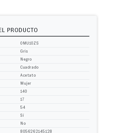
DEL PRODUCTO
0MU10ZS
Gris
Negro
Cuadrado
Acetato
Mujer
140
17
54
Sí
No
8056262145128