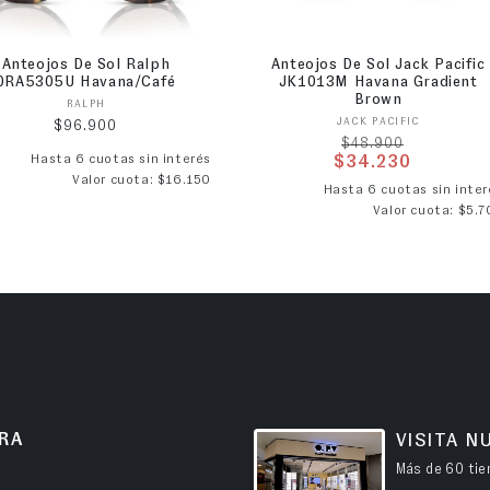
Anteojos De Sol Ralph
Anteojos De Sol Jack Pacific
0RA5305U Havana/Café
JK1013M Havana Gradient
Brown
Proveedor:
RALPH
Proveedor:
JACK PACIFIC
Precio habitual
$96.900
Precio habitual
$48.900
Hasta 6 cuotas sin interés
$34.230
Valor cuota: $16.150
Precio de ofer
Hasta 6 cuotas sin inter
Valor cuota: $5.7
RA
VISITA N
Más de 60 tien