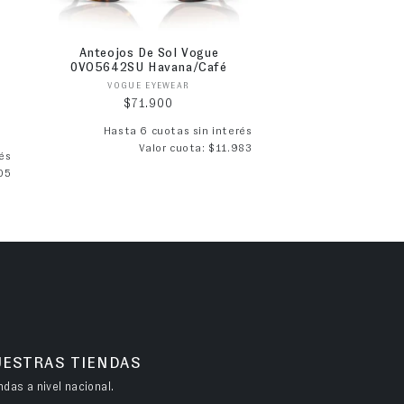
Anteojos De Sol Vogue
0VO5642SU Havana/Café
Proveedor:
VOGUE EYEWEAR
Precio habitual
$71.900
Hasta 6 cuotas sin interés
Valor cuota: $11.983
ta
és
05
UESTRAS TIENDAS
das a nivel nacional.