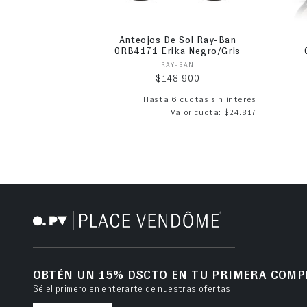
Anteojos De Sol Ray-Ban
0RB4171 Erika Negro/Gris
Proveedor:
RAY-BAN
Precio habitual
$148.900
Hasta 6 cuotas sin interés
Valor cuota: $24.817
OBTÉN UN 15% DSCTO EN TU PRIMERA COMP
Sé el primero en enterarte de nuestras ofertas.