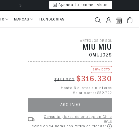
Agenda tu examen visual
Hasta 6 cuotas 
CTO
MARCAS
TECNOLOGÍAS
Iniciar sesión
Bolsa
ANTEOJOS DE SOL
MIU MIU
0MU10ZS
30% DCTO
Precio habitual
Precio de o
$316.330
$451.900
Hasta 6 cuotas sin interés
Valor cuota: $52.722
AGOTADO
Consulta plazos de entrega en Chile
aquí
Recibe en 24 horas con retiro en tienda*