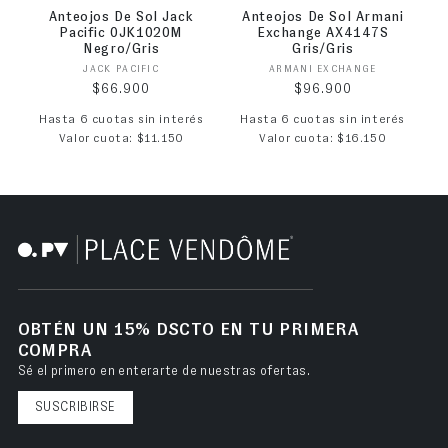
Anteojos De Sol Jack
Anteojos De Sol Armani
Pacific 0JK1020M
Exchange AX4147S
Negro/Gris
Gris/Gris
Proveedor:
Proveedor:
JACK PACIFIC
ARMANI EXCHANGE
Precio habitual
Precio habitual
$66.900
$96.900
Hasta 6 cuotas sin interés
Hasta 6 cuotas sin interés
Valor cuota: $11.150
Valor cuota: $16.150
OBTÉN UN 15% DSCTO EN TU PRIMERA
COMPRA
Sé el primero en enterarte de nuestras ofertas.
SUSCRIBIRSE