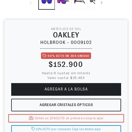
ANTEOJOS DE SOL
OAKLEY
HOLBROOK - 0OO9102
50% DCTO EN 2DA UNIDAD
Precio habitual
$152.900
Hasta 6 cuotas sin interés
Valor cuota: $25.483
AGREGAR A LA BOLSA
AGREGAR CRISTALES ÓPTICOS
Obtén un 15% DCTO en primera compra aquí
10% DCTO por convenio Caja los Andes aquí