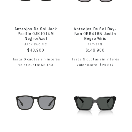
Anteojos De Sol Jack
Anteojos De Sol Ray-
Pacific 0JK1014M
Ban 0RB4165 Justin
Negro/Azul
Negro/Gris
Proveedor:
Proveedor:
JACK PACIFIC
RAY-BAN
Precio habitual
Precio habitual
$48.900
$148.900
Hasta 6 cuotas sin interés
Hasta 6 cuotas sin interés
Valor cuota: $8.150
Valor cuota: $24.817