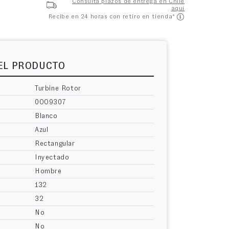
Consulta plazos de entrega en Chile
aquí
Recibe en 24 horas con retiro en tienda*
DEL PRODUCTO
Turbine Rotor
0OO9307
Blanco
Azul
Rectangular
Inyectado
Hombre
132
32
No
No