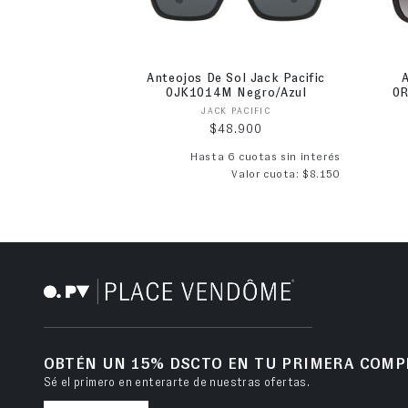
Anteojos De Sol Jack Pacific
0JK1014M Negro/Azul
0R
Proveedor:
JACK PACIFIC
Precio habitual
$48.900
Hasta 6 cuotas sin interés
Valor cuota: $8.150
OBTÉN UN 15% DSCTO EN TU PRIMERA COMP
Sé el primero en enterarte de nuestras ofertas.