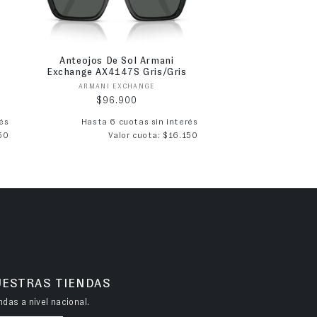
Anteojos De Sol Armani
Exchange AX4147S Gris/Gris
Proveedor:
ARMANI EXCHANGE
Precio habitual
$96.900
és
Hasta 6 cuotas sin interés
50
Valor cuota: $16.150
UESTRAS TIENDAS
das a nivel nacional.