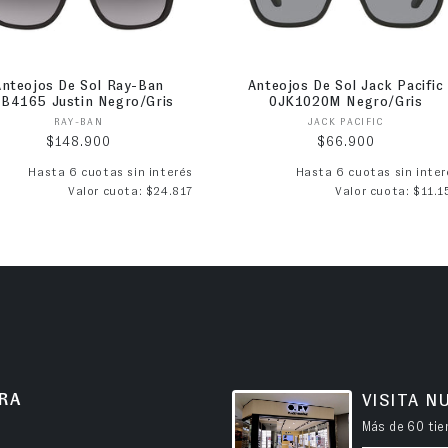
Anteojos De Sol Ray-Ban
Anteojos De Sol Jack Pacific
B4165 Justin Negro/Gris
0JK1020M Negro/Gris
Proveedor:
Proveedor:
RAY-BAN
JACK PACIFIC
Precio habitual
Precio habitual
$148.900
$66.900
Hasta 6 cuotas sin interés
Hasta 6 cuotas sin inter
Valor cuota: $24.817
Valor cuota: $11.1
RA
VISITA N
Más de 60 tien