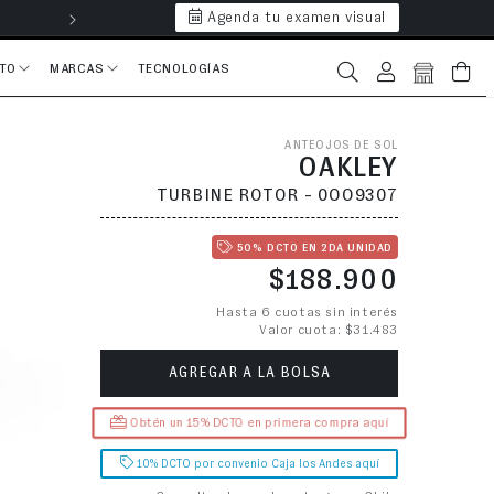
Agenda tu examen visual
Hasta 6 cuotas 
CTO
MARCAS
TECNOLOGÍAS
Iniciar sesión
Bolsa
ANTEOJOS DE SOL
OAKLEY
TURBINE ROTOR - 0OO9307
50% DCTO EN 2DA UNIDAD
Precio habitual
$188.900
Hasta 6 cuotas sin interés
Valor cuota: $31.483
AGREGAR A LA BOLSA
Obtén un 15% DCTO en primera compra aquí
10% DCTO por convenio Caja los Andes aquí