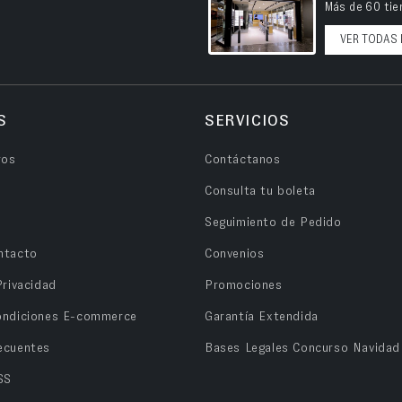
Más de 60 tien
VER TODAS 
S
SERVICIOS
ros
Contáctanos
Consulta tu boleta
Seguimiento de Pedido
ntacto
Convenios
Privacidad
Promociones
ondiciones E-commerce
Garantía Extendida
ecuentes
Bases Legales Concurso Navidad
SS