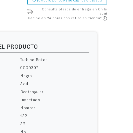
10% DCTO por convenio Caja los Andes aquí
Consulta plazos de entrega en Chile
aquí
Recibe en 24 horas con retiro en tienda*
DEL PRODUCTO
Turbine Rotor
0OO9307
Negro
Azul
Rectangular
Inyectado
Hombre
132
32
No