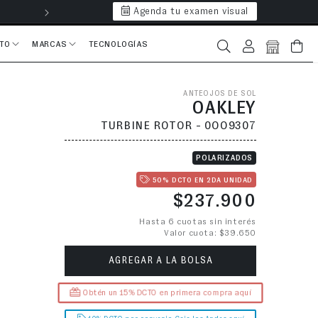
Agenda tu examen visual
Hasta 6 cuotas 
CTO
MARCAS
TECNOLOGÍAS
Iniciar sesión
Bolsa
ANTEOJOS DE SOL
OAKLEY
TURBINE ROTOR - 0OO9307
POLARIZADOS
50% DCTO EN 2DA UNIDAD
Precio habitual
$237.900
Hasta 6 cuotas sin interés
Valor cuota: $39.650
AGREGAR A LA BOLSA
Obtén un 15% DCTO en primera compra aquí