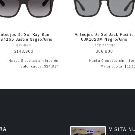
Anteojos De Sol Ray-Ban
Anteojos De Sol Jack Pacific
B4165 Justin Negro/Gris
0JK1020M Negro/Gris
Proveedor:
Proveedor:
RAY-BAN
JACK PACIFIC
Precio habitual
Precio habitual
$148.900
$66.900
Hasta 6 cuotas sin interés
Hasta 6 cuotas sin inter
Valor cuota: $24.817
Valor cuota: $11.1
RA
VISITA N