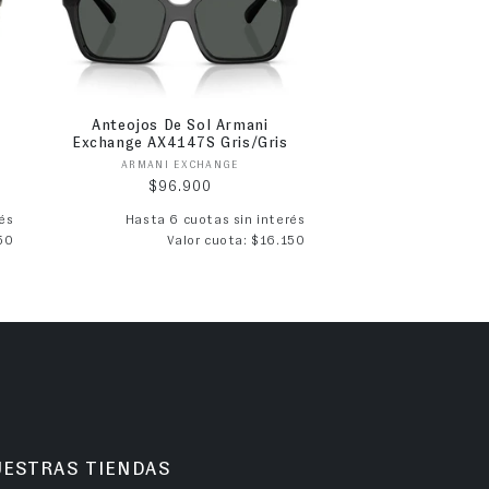
Anteojos De Sol Armani
Exchange AX4147S Gris/Gris
Proveedor:
ARMANI EXCHANGE
Precio habitual
$96.900
és
Hasta 6 cuotas sin interés
50
Valor cuota: $16.150
UESTRAS TIENDAS