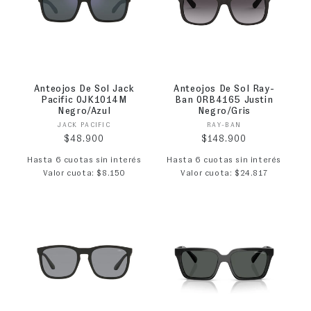
Anteojos De Sol Jack
Anteojos De Sol Ray-
Pacific 0JK1014M
Ban 0RB4165 Justin
Negro/Azul
Negro/Gris
Proveedor:
Proveedor:
JACK PACIFIC
RAY-BAN
Precio habitual
Precio habitual
$48.900
$148.900
Hasta 6 cuotas sin interés
Hasta 6 cuotas sin interés
Valor cuota: $8.150
Valor cuota: $24.817