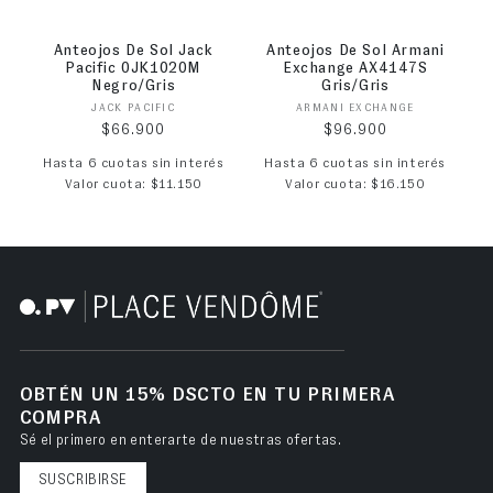
Anteojos De Sol Jack
Anteojos De Sol Armani
Pacific 0JK1020M
Exchange AX4147S
Negro/Gris
Gris/Gris
Proveedor:
Proveedor:
JACK PACIFIC
ARMANI EXCHANGE
Precio habitual
Precio habitual
$66.900
$96.900
Hasta 6 cuotas sin interés
Hasta 6 cuotas sin interés
Valor cuota: $11.150
Valor cuota: $16.150
OBTÉN UN 15% DSCTO EN TU PRIMERA
COMPRA
Sé el primero en enterarte de nuestras ofertas.
SUSCRIBIRSE