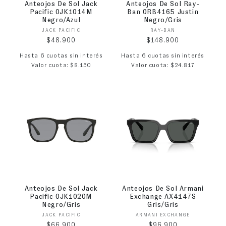
Anteojos De Sol Jack
Anteojos De Sol Ray-
Pacific 0JK1014M
Ban 0RB4165 Justin
Negro/Azul
Negro/Gris
Proveedor:
Proveedor:
JACK PACIFIC
RAY-BAN
Precio habitual
Precio habitual
$48.900
$148.900
Hasta 6 cuotas sin interés
Hasta 6 cuotas sin interés
Valor cuota: $8.150
Valor cuota: $24.817
Anteojos De Sol Jack
Anteojos De Sol Armani
Pacific 0JK1020M
Exchange AX4147S
Negro/Gris
Gris/Gris
Proveedor:
Proveedor:
JACK PACIFIC
ARMANI EXCHANGE
Precio habitual
Precio habitual
$66.900
$96.900