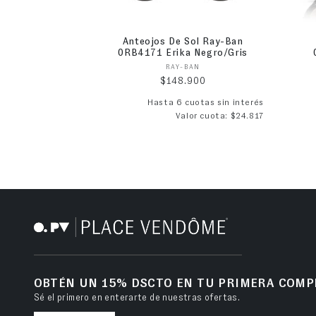
Anteojos De Sol Ray-Ban
0RB4171 Erika Negro/Gris
Proveedor:
RAY-BAN
Precio habitual
$148.900
Hasta 6 cuotas sin interés
Valor cuota: $24.817
OBTÉN UN 15% DSCTO EN TU PRIMERA COMP
Sé el primero en enterarte de nuestras ofertas.