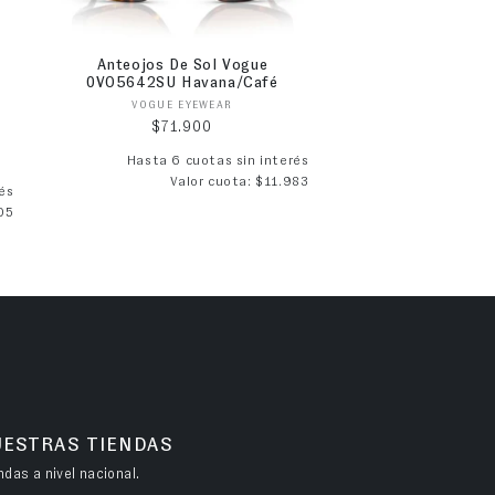
Anteojos De Sol Vogue
0VO5642SU Havana/Café
Proveedor:
VOGUE EYEWEAR
Precio habitual
$71.900
Hasta 6 cuotas sin interés
Valor cuota: $11.983
ta
és
05
UESTRAS TIENDAS
das a nivel nacional.