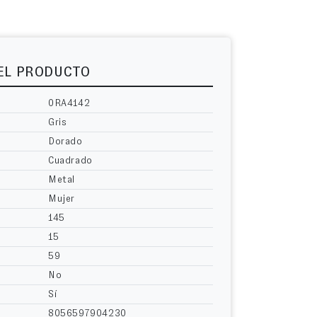
DEL PRODUCTO
0RA4142
Gris
Dorado
Cuadrado
Metal
Mujer
145
15
59
No
Sí
8056597904230