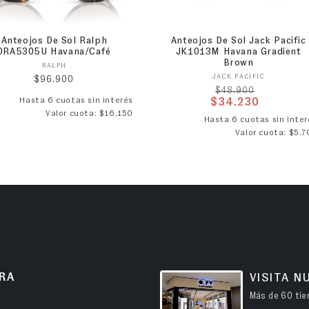
Anteojos De Sol Ralph
Anteojos De Sol Jack Pacific
0RA5305U Havana/Café
JK1013M Havana Gradient
Brown
Proveedor:
RALPH
Proveedor:
JACK PACIFIC
Precio habitual
$96.900
Precio habitual
$48.900
Hasta 6 cuotas sin interés
$34.230
Valor cuota: $16.150
Precio de ofer
Hasta 6 cuotas sin inter
Valor cuota: $5.7
RA
VISITA N
Más de 60 tien