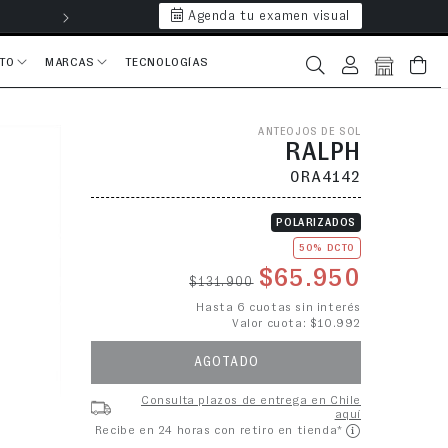
Agenda tu examen visual
Hasta 6 cuotas 
CTO
MARCAS
TECNOLOGÍAS
Iniciar sesión
Bolsa
ANTEOJOS DE SOL
RALPH
0RA4142
POLARIZADOS
50% DCTO
Precio habitual
Precio de o
$65.950
$131.900
Hasta 6 cuotas sin interés
Valor cuota: $10.992
AGOTADO
Consulta plazos de entrega en Chile
aquí
Recibe en 24 horas con retiro en tienda*