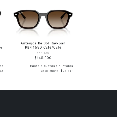
Anteojos De Sol Ray-Ban
de
RB4458D Café/Café
Proveedor:
RAY-BAN
Precio habitual
$148.900
és
Hasta 6 cuotas sin interés
83
Valor cuota: $24.817