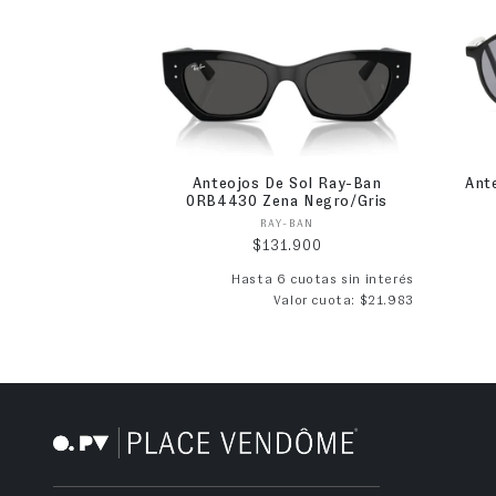
Anteojos De Sol Ray-Ban
Ant
0RB4430 Zena Negro/Gris
Proveedor:
RAY-BAN
Precio habitual
$131.900
Hasta 6 cuotas sin interés
Valor cuota: $21.983