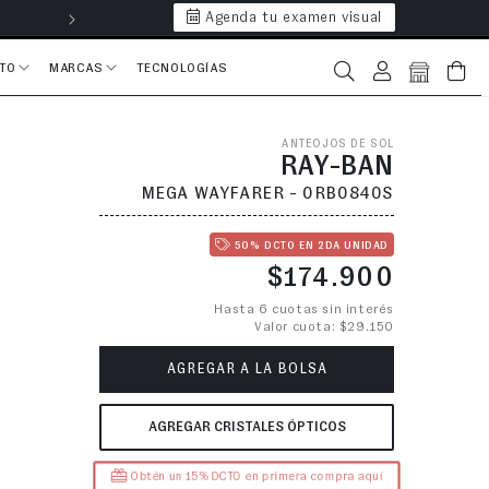
Agenda tu examen visual
Hasta 6 cuotas 
CTO
MARCAS
TECNOLOGÍAS
Iniciar sesión
Bolsa
ANTEOJOS DE SOL
RAY-BAN
MEGA WAYFARER - 0RB0840S
50% DCTO EN 2DA UNIDAD
Precio habitual
$174.900
Hasta 6 cuotas sin interés
Valor cuota: $29.150
AGREGAR A LA BOLSA
AGREGAR CRISTALES ÓPTICOS
Obtén un 15% DCTO en primera compra aquí