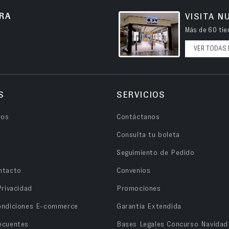
RA
VISITA N
Más de 60 tien
VER TODAS 
S
SERVICIOS
ros
Contáctanos
Consulta tu boleta
Seguimiento de Pedido
ntacto
Convenios
Privacidad
Promociones
ondiciones E-commerce
Garantía Extendida
ecuentes
Bases Legales Concurso Navidad