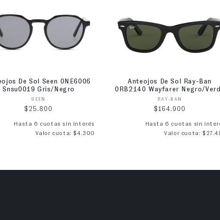
eojos De Sol Seen 0NE6006
Anteojos De Sol Ray-Ban
Snsu0019 Gris/Negro
0RB2140 Wayfarer Negro/Ver
Proveedor:
Proveedor:
SEEN
RAY-BAN
Precio habitual
Precio habitual
$25.800
$164.900
Hasta 6 cuotas sin interés
Hasta 6 cuotas sin inter
Valor cuota: $4.300
Valor cuota: $27.4