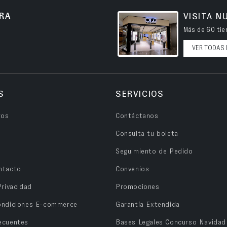
RA
VISITA N
Más de 60 tien
VER TODAS 
S
SERVICIOS
ros
Contáctanos
Consulta tu boleta
Seguimiento de Pedido
ntacto
Convenios
Privacidad
Promociones
ondiciones E-commerce
Garantía Extendida
ecuentes
Bases Legales Concurso Navidad