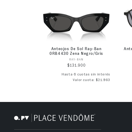
Anteojos De Sol Ray-Ban
Ant
0RB4430 Zena Negro/Gris
Proveedor:
RAY-BAN
Precio habitual
$131.900
Hasta 6 cuotas sin interés
Valor cuota: $21.983