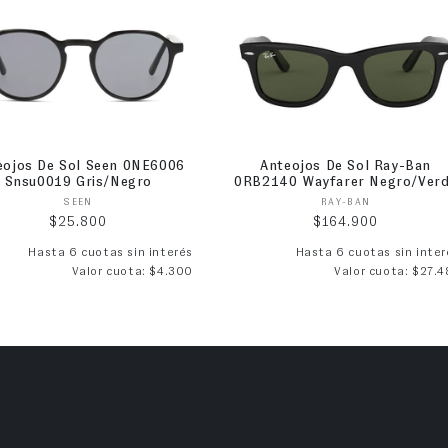
eojos De Sol Seen 0NE6006
Anteojos De Sol Ray-Ban
Snsu0019 Gris/Negro
0RB2140 Wayfarer Negro/Ver
Proveedor:
Proveedor:
SEEN
RAY-BAN
Precio habitual
Precio habitual
$25.800
$164.900
Hasta 6 cuotas sin interés
Hasta 6 cuotas sin inter
Valor cuota: $4.300
Valor cuota: $27.4