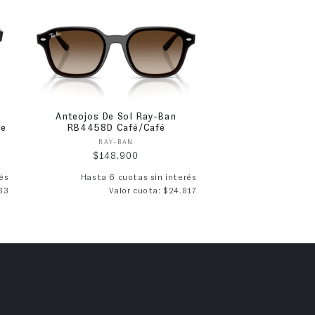
Anteojos De Sol Ray-Ban
de
RB4458D Café/Café
Proveedor:
RAY-BAN
Precio habitual
$148.900
és
Hasta 6 cuotas sin interés
83
Valor cuota: $24.817