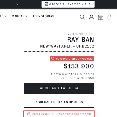
Agenda tu examen visual
Hasta 6 cuotas 
CTO
MARCAS
TECNOLOGÍAS
Iniciar sesión
Bolsa
ANTEOJOS DE SOL
RAY-BAN
NEW WAYFARER - 0RB2132
50% DCTO EN 2DA UNIDAD
Precio habitual
$153.900
Hasta 6 cuotas sin interés
Valor cuota: $25.650
AGREGAR A LA BOLSA
AGREGAR CRISTALES ÓPTICOS
Obtén un 15% DCTO en primera compra aquí