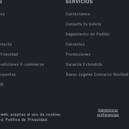
S
SERVICIOS
ros
Contáctanos
Consulta tu boleta
Seguimiento de Pedido
ntacto
Convenios
Privacidad
Promociones
ondiciones E-commerce
Garantía Extendida
ecuentes
Bases Legales Concurso Navidad
SS
Administrar
o web, aceptas el uso de cookies.
preferencias
ad.
Política de Privacidad.
n OPV Chile.