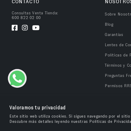
CONTACTO
NOSOTRO
Consultas Venta Tienda:
Sobre Nosot
600 822 02 00
Blog
Garantías
Lentes de Co
Políticas de 
Términos y C
Preguntas Fr
Permisos RR
Valoramos tu privacidad
Este sitio web utiliza cookies. Si sigues navegando por el siti
Descubre más detalles leyendo nuestras Políticas de Privacid
OPV Chile
© 2026
– Cuida tu salud visual y compra tus anteojos e