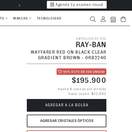
Agenda tu examen visual
Hasta 6 cuotas 
CTO
MARCAS
TECNOLOGÍAS
Iniciar sesión
Bolsa
ANTEOJOS DE SOL
RAY-BAN
WAYFARER RED ON BLACK CLEAR
GRADIENT BROWN - 0RB2240
50% DCTO EN 2DA UNIDAD
Precio habitual
$195.900
Hasta 6 cuotas sin interés
Valor cuota: $32.650
AGREGAR A LA BOLSA
AGREGAR CRISTALES ÓPTICOS