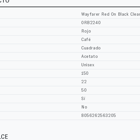
CTO
Wayfarer Red On Black Clea
0RB2240
Rojo
Café
Cuadrado
Acetato
Unisex
150
22
50
Sí
No
8056262563205
LCE