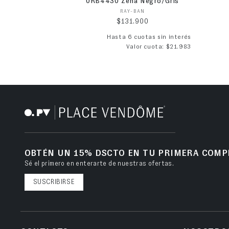
0RB4430 Zena Negro/Gris
Proveedor:
RAY-BAN
Precio habitual
$131.900
Hasta 6 cuotas sin interés
Valor cuota: $21.983
OBTÉN UN 15% DSCTO EN TU PRIMERA COMP
Sé el primero en enterarte de nuestras ofertas.
SUSCRIBIRSE