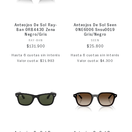
Anteojos De Sol Ray-
Anteojos De Sol Seen
Ban 0RB4430 Zena
0NE6006 Snsu0019
Negro/Gris
Gris/Negro
Proveedor:
Proveedor:
RAY-BAN
SEEN
Precio habitual
Precio habitual
$131.900
$25.800
Hasta 6 cuotas sin interés
Hasta 6 cuotas sin interés
Valor cuota: $21.983
Valor cuota: $4.300