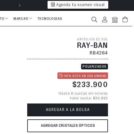
Agenda tu examen visual
Hasta 6 cuotas 
CTO
MARCAS
TECNOLOGÍAS
Iniciar sesión
Bolsa
ANTEOJOS DE SOL
RAY-BAN
RB4264
POLARIZADOS
50% DCTO EN 2DA UNIDAD
Precio habitual
$233.900
Hasta 6 cuotas sin interés
Valor cuota: $38.983
AGREGAR A LA BOLSA
AGREGAR CRISTALES ÓPTICOS