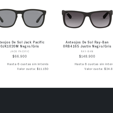
teojos De Sol Jack Pacific
Anteojos De Sol Ray-Ban
0JK1020M Negro/Gris
0RB4165 Justin Negro/Gris
Proveedor:
Proveedor:
JACK PACIFIC
RAY-BAN
Precio habitual
Precio habitual
$66.900
$148.900
Hasta 6 cuotas sin interés
Hasta 6 cuotas sin inter
Valor cuota: $11.150
Valor cuota: $24.8