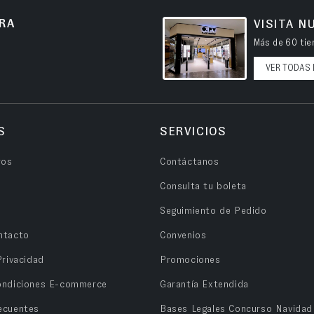
RA
VISITA N
Más de 60 tien
VER TODAS 
S
SERVICIOS
ros
Contáctanos
Consulta tu boleta
Seguimiento de Pedido
ntacto
Convenios
Privacidad
Promociones
ondiciones E-commerce
Garantía Extendida
ecuentes
Bases Legales Concurso Navidad