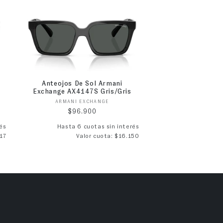
Anteojos De Sol Armani
Exchange AX4147S Gris/Gris
Proveedor:
ARMANI EXCHANGE
Precio habitual
$96.900
és
Hasta 6 cuotas sin interés
17
Valor cuota: $16.150