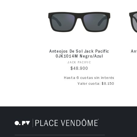
Anteojos De Sol Jack Pacific
An
0JK1014M Negro/Azul
Proveedor:
JACK PACIFIC
Precio habitual
$48.900
Hasta 6 cuotas sin interés
Valor cuota: $8.150