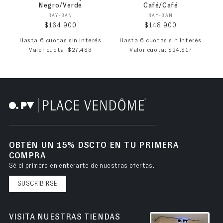
Negro/Verde
Café/Café
Proveedor:
Proveedor:
RAY-BAN
RAY-BAN
Precio habitual
Precio habitual
$164.900
$148.900
Hasta 6 cuotas sin interés
Hasta 6 cuotas sin interés
Valor cuota: $27.483
Valor cuota: $24.817
OBTÉN UN 15% DSCTO EN TU PRIMERA
COMPRA
Sé el primero en enterarte de nuestras ofertas.
SUSCRIBIRSE
VISITA NUESTRAS TIENDAS