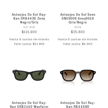
Anteojos De Sol Ray-
Anteojos De Sol Seen
Ban 0RB4430 Zena
0NE6006 Snsu0019
Negro/Gris
Gris/Negro
Proveedor:
Proveedor:
RAY-BAN
SEEN
Precio habitual
Precio habitual
$131.900
$25.800
Hasta 6 cuotas sin interés
Hasta 6 cuotas sin interés
Valor cuota: $21.983
Valor cuota: $4.300
Anteojos De Sol Ray-
Anteojos De Sol Ray-
Ban 0RB2140 Wayfarer
Ban RB4458D