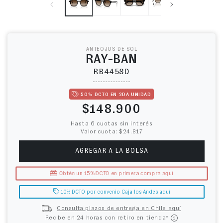
ANTEOJOS DE SOL
RAY-BAN
RB4458D
50% DCTO EN 2DA UNIDAD
Precio habitual
$148.900
Hasta 6 cuotas sin interés
Valor cuota: $24.817
AGREGAR A LA BOLSA
Obtén un 15% DCTO en primera compra aquí
10% DCTO por convenio Caja los Andes aquí
Consulta plazos de entrega en Chile aquí
Recibe en 24 horas con retiro en tienda*