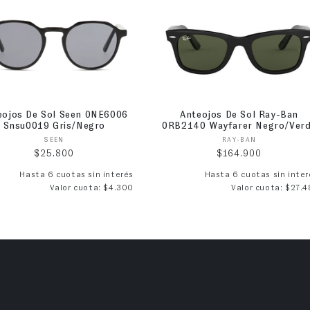
eojos De Sol Seen 0NE6006
Anteojos De Sol Ray-Ban
Snsu0019 Gris/Negro
0RB2140 Wayfarer Negro/Ver
Proveedor:
Proveedor:
SEEN
RAY-BAN
Precio habitual
Precio habitual
$25.800
$164.900
Hasta 6 cuotas sin interés
Hasta 6 cuotas sin inter
Valor cuota: $4.300
Valor cuota: $27.4