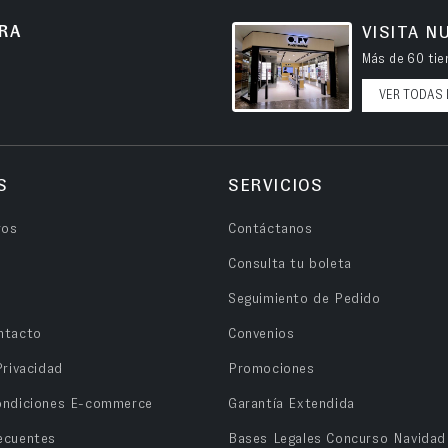
RA
VISITA N
Más de 60 tien
VER TODAS 
S
SERVICIOS
ros
Contáctanos
Consulta tu boleta
Seguimiento de Pedido
ntacto
Convenios
Privacidad
Promociones
ondiciones E-commerce
Garantía Extendida
ecuentes
Bases Legales Concurso Navidad