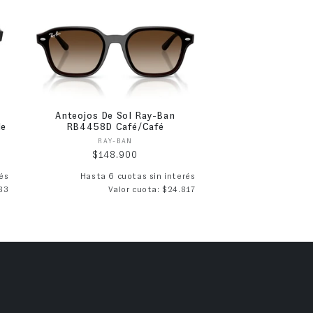
Anteojos De Sol Ray-Ban
de
RB4458D Café/Café
Proveedor:
RAY-BAN
Precio habitual
$148.900
és
Hasta 6 cuotas sin interés
83
Valor cuota: $24.817