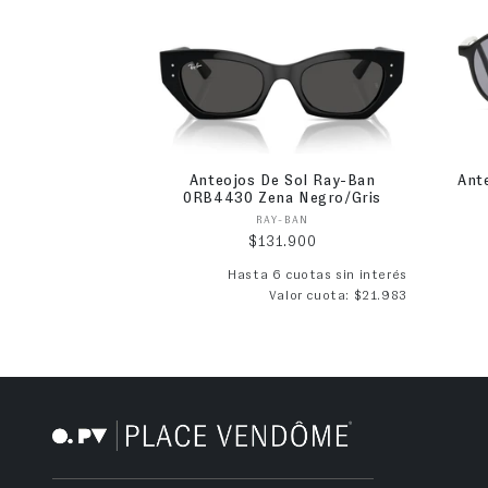
Anteojos De Sol Ray-Ban
Ant
0RB4430 Zena Negro/Gris
Proveedor:
RAY-BAN
Precio habitual
$131.900
Hasta 6 cuotas sin interés
Valor cuota: $21.983