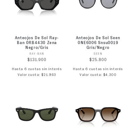
Anteojos De Sol Ray-
Anteojos De Sol Seen
Ban 0RB4430 Zena
0NE6006 Snsu0019
Negro/Gris
Gris/Negro
Proveedor:
Proveedor:
RAY-BAN
SEEN
Precio habitual
Precio habitual
$131.900
$25.800
Hasta 6 cuotas sin interés
Hasta 6 cuotas sin interés
Valor cuota: $21.983
Valor cuota: $4.300