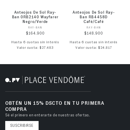
Anteojos De Sol Ray-
Anteojos De Sol Ray-
Ban 0RB2140 Wayfarer
Ban RB4458D
Negro/Verde
Café/Café
Proveedor:
Proveedor:
RAY-BAN
RAY-BAN
Precio habitual
Precio habitual
$164.900
$148.900
Hasta 6 cuotas sin interés
Hasta 6 cuotas sin interés
Valor cuota: $27.483
Valor cuota: $24.817
OBTÉN UN 15% DSCTO EN TU PRIMERA
COMPRA
Sé el primero en enterarte de nuestras ofertas.
SUSCRIBIRSE