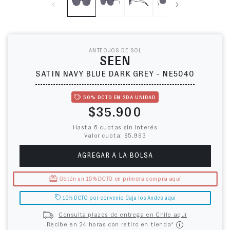
ANTEOJOS DE SOL
SEEN
SATIN NAVY BLUE DARK GREY - NE5040
50% DCTO EN 2DA UNIDAD
Precio habitual
$35.900
Hasta 6 cuotas sin interés
Valor cuota: $5.983
AGREGAR A LA BOLSA
Obtén un 15% DCTO en primera compra aquí
10% DCTO por convenio Caja los Andes aquí
Consulta plazos de entrega en Chile aquí
Recibe en 24 horas con retiro en tienda*