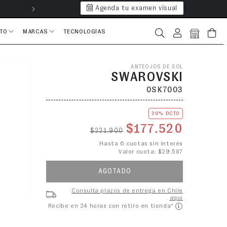
Agenda tu examen visual
Hasta 6 cuotas 
CTO
MARCAS
TECNOLOGÍAS
Iniciar sesión
Bolsa
ANTEOJOS DE SOL
SWAROVSKI
0SK7003
20% DCTO
Precio habitual
Precio de o
$177.520
$221.900
Hasta 6 cuotas sin interés
Valor cuota: $29.587
AGOTADO
Consulta plazos de entrega en Chile
aquí
Recibe en 24 horas con retiro en tienda*