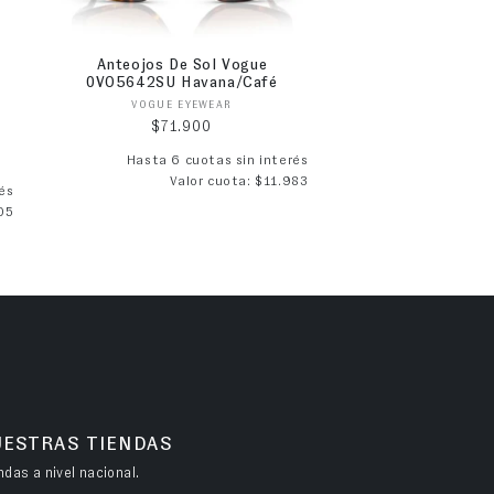
Anteojos De Sol Vogue
0VO5642SU Havana/Café
Proveedor:
VOGUE EYEWEAR
Precio habitual
$71.900
Hasta 6 cuotas sin interés
Valor cuota: $11.983
ta
és
05
UESTRAS TIENDAS
das a nivel nacional.