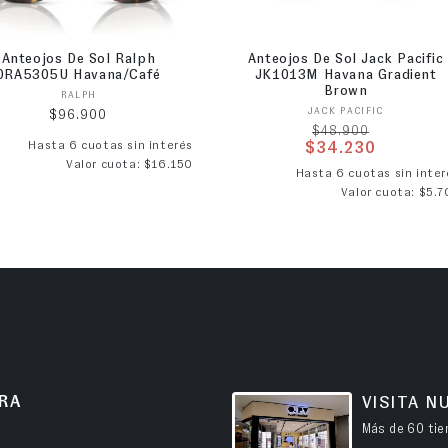
Anteojos De Sol Ralph
Anteojos De Sol Jack Pacific
0RA5305U Havana/Café
JK1013M Havana Gradient
Brown
Proveedor:
RALPH
Proveedor:
JACK PACIFIC
Precio habitual
$96.900
Precio habitual
$48.900
Hasta 6 cuotas sin interés
$34.230
Valor cuota: $16.150
Precio de ofer
Hasta 6 cuotas sin inter
Valor cuota: $5.7
RA
VISITA N
Más de 60 tien