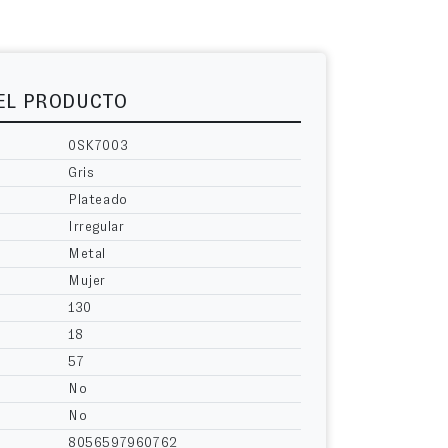
DEL PRODUCTO
0SK7003
Gris
Plateado
Irregular
Metal
Mujer
130
18
57
No
No
8056597960762