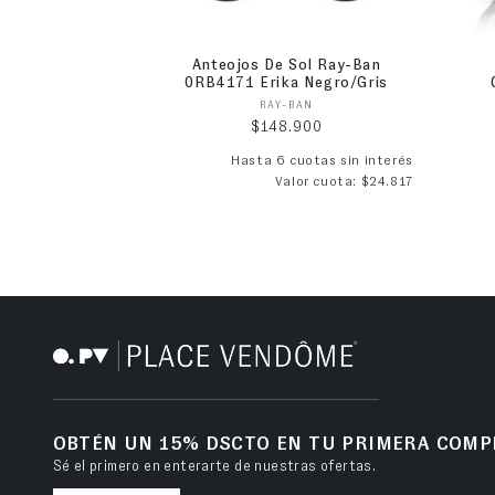
Anteojos De Sol Ray-Ban
0RB4171 Erika Negro/Gris
Proveedor:
RAY-BAN
Precio habitual
$148.900
Hasta 6 cuotas sin interés
Valor cuota: $24.817
OBTÉN UN 15% DSCTO EN TU PRIMERA COMP
Sé el primero en enterarte de nuestras ofertas.