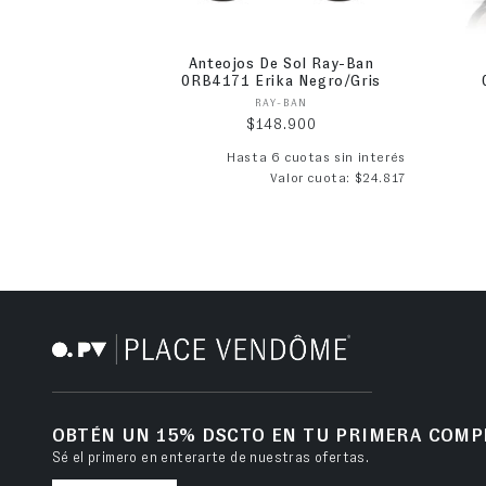
Anteojos De Sol Ray-Ban
0RB4171 Erika Negro/Gris
Proveedor:
RAY-BAN
Precio habitual
$148.900
Hasta 6 cuotas sin interés
Valor cuota: $24.817
OBTÉN UN 15% DSCTO EN TU PRIMERA COMP
Sé el primero en enterarte de nuestras ofertas.