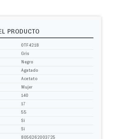
DEL PRODUCTO
0TF4218
Gris
Negro
Agatado
Acetato
Mujer
140
17
55
Sí
Sí
8056262003725