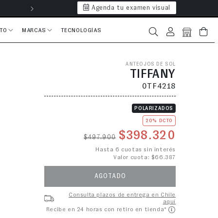
Agenda tu examen visual
Hasta 6 cuotas 
CTO
MARCAS
TECNOLOGÍAS
Iniciar sesión
Bolsa
ANTEOJOS DE SOL
TIFFANY
0TF4218
POLARIZADOS
20% DCTO
Precio habitual
Precio de o
$398.320
$497.900
Hasta 6 cuotas sin interés
Valor cuota: $66.387
AGOTADO
Consulta plazos de entrega en Chile
aquí
Recibe en 24 horas con retiro en tienda*