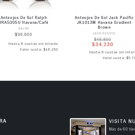
Anteojos De Sol Ralph
Anteojos De Sol Jack Pacific
0RA5305U Havana/Café
JK1013M Havana Gradient
Brown
Proveedor:
RALPH
Proveedor:
JACK PACIFIC
Precio habitual
$96.900
Precio habitual
$48.900
Hasta 6 cuotas sin interés
$34.230
Valor cuota: $16.150
Precio de ofer
Hasta 6 cuotas sin inter
Valor cuota: $5.7
RA
VISITA N
Más de 60 tien