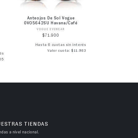
Anteojos De Sol Vogue
0VO5642SU Havana/Café
Proveedor:
VOGUE EYEWEAR
Precio habitual
$71.900
Hasta 6 cuotas sin interés
Valor cuota: $11.983
ta
és
05
UESTRAS TIENDAS
das a nivel nacional.