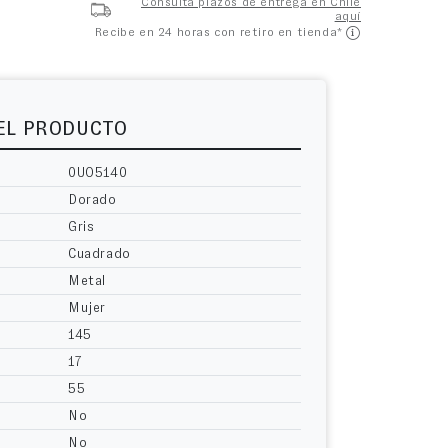
Consulta plazos de entrega en Chile
aquí
Recibe en 24 horas con retiro en tienda*
DEL PRODUCTO
0UO5140
Dorado
Gris
Cuadrado
Metal
Mujer
145
17
55
No
No