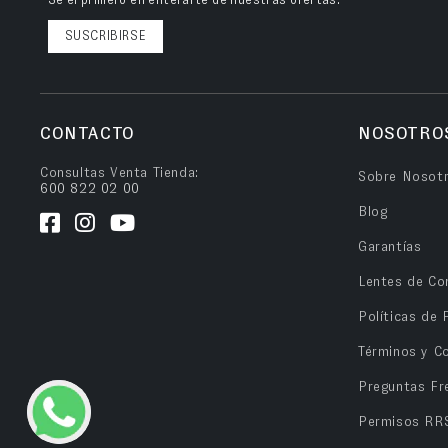
Sé el primero en enterarte de nuestras ofertas.
SUSCRIBIRSE
CONTACTO
NOSOTRO
Consultas Venta Tienda:
Sobre Nosot
600 822 02 00
Blog
Garantías
Lentes de Co
Políticas de 
Términos y C
Preguntas Fr
Permisos RR