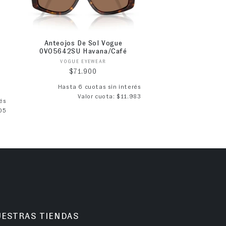
Anteojos De Sol Vogue
0VO5642SU Havana/Café
Proveedor:
VOGUE EYEWEAR
Precio habitual
$71.900
Hasta 6 cuotas sin interés
Valor cuota: $11.983
ta
és
05
UESTRAS TIENDAS