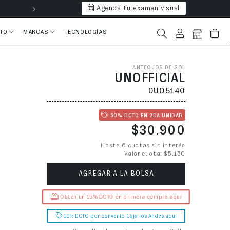
Agenda tu examen visual
Hasta 6 cuotas 
CTO
MARCAS
TECNOLOGÍAS
Iniciar sesión
Bolsa
ANTEOJOS DE SOL
UNOFFICIAL
0UO5140
50% DCTO EN 2DA UNIDAD
Precio habitual
$30.900
Hasta 6 cuotas sin interés
Valor cuota: $5.150
AGREGAR A LA BOLSA
Obtén un 15% DCTO en primera compra aquí
10% DCTO por convenio Caja los Andes aquí