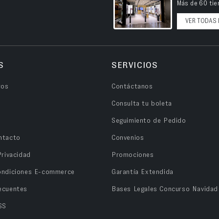
Más de 60 tien
VER TODAS 
S
SERVICIOS
ros
Contáctanos
Consulta tu boleta
Seguimiento de Pedido
ntacto
Convenios
Privacidad
Promociones
ondiciones E-commerce
Garantía Extendida
ecuentes
Bases Legales Concurso Navidad
SS