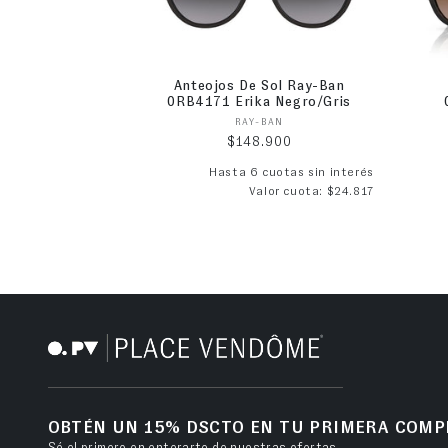
Anteojos De Sol Ray-Ban
0RB4171 Erika Negro/Gris
Proveedor:
RAY-BAN
Precio habitual
$148.900
Hasta 6 cuotas sin interés
Valor cuota: $24.817
OBTÉN UN 15% DSCTO EN TU PRIMERA COMP