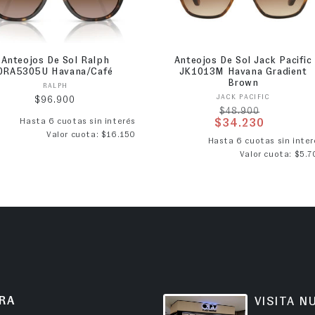
Anteojos De Sol Ralph
Anteojos De Sol Jack Pacific
0RA5305U Havana/Café
JK1013M Havana Gradient
Brown
Proveedor:
RALPH
Proveedor:
JACK PACIFIC
Precio habitual
$96.900
Precio habitual
$48.900
Hasta 6 cuotas sin interés
$34.230
Valor cuota: $16.150
Precio de ofer
Hasta 6 cuotas sin inter
Valor cuota: $5.7
RA
VISITA N