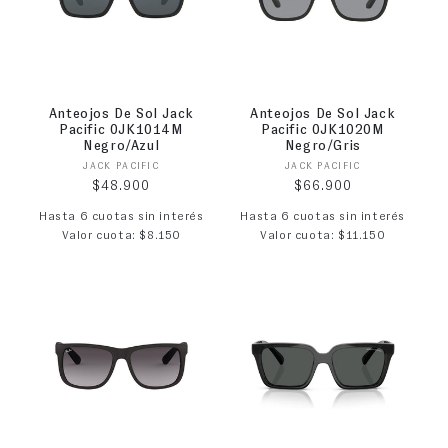
Anteojos De Sol Jack
Anteojos De Sol Jack
Pacific 0JK1014M
Pacific 0JK1020M
Negro/Azul
Negro/Gris
Proveedor:
Proveedor:
JACK PACIFIC
JACK PACIFIC
Precio habitual
Precio habitual
$48.900
$66.900
Hasta 6 cuotas sin interés
Hasta 6 cuotas sin interés
Valor cuota: $8.150
Valor cuota: $11.150