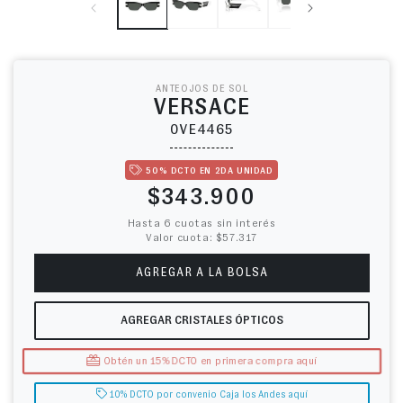
ANTEOJOS DE SOL
VERSACE
0VE4465
50% DCTO EN 2DA UNIDAD
Precio habitual
$343.900
Hasta 6 cuotas sin interés
Valor cuota: $57.317
AGREGAR A LA BOLSA
AGREGAR CRISTALES ÓPTICOS
Obtén un 15% DCTO en primera compra aquí
10% DCTO por convenio Caja los Andes aquí