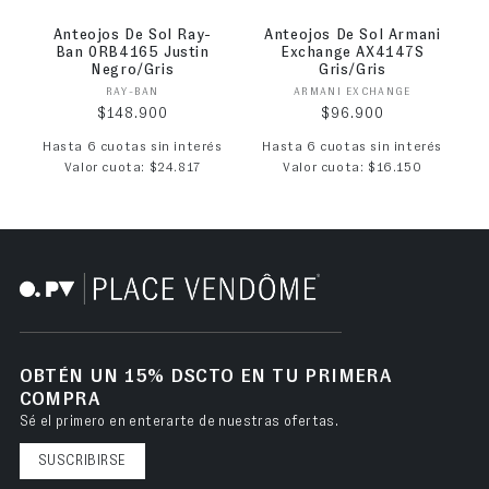
Anteojos De Sol Ray-
Anteojos De Sol Armani
Ban 0RB4165 Justin
Exchange AX4147S
Negro/Gris
Gris/Gris
Proveedor:
Proveedor:
RAY-BAN
ARMANI EXCHANGE
Precio habitual
Precio habitual
$148.900
$96.900
Hasta 6 cuotas sin interés
Hasta 6 cuotas sin interés
Valor cuota: $24.817
Valor cuota: $16.150
OBTÉN UN 15% DSCTO EN TU PRIMERA
COMPRA
Sé el primero en enterarte de nuestras ofertas.
SUSCRIBIRSE