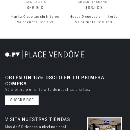
Proveedor:
Proveedor:
JACK PACIFIC
ARMANI EXCHANGE
Precio habitual
Precio habitual
$66.900
$96.900
Hasta 6 cuotas sin interés
Hasta 6 cuotas sin interés
Valor cuota: $11.150
Valor cuota: $16.150
OBTÉN UN 15% DSCTO EN TU PRIMERA
COMPRA
Sé el primero en enterarte de nuestras ofertas.
SUSCRIBIRSE
VISITA NUESTRAS TIENDAS
Más de 60 tiendas a nivel nacional.