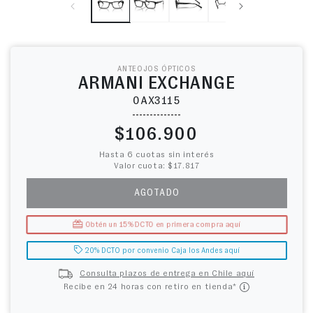
ANTEOJOS ÓPTICOS
ARMANI EXCHANGE
0AX3115
Precio habitual
$106.900
Hasta 6 cuotas sin interés
Valor cuota: $17.817
AGOTADO
Obtén un 15% DCTO en primera compra aquí
20% DCTO por convenio Caja los Andes aquí
Consulta plazos de entrega en Chile aquí
Recibe en 24 horas con retiro en tienda*