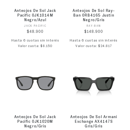
Anteojos De Sol Jack
Anteojos De Sol Ray-
Pacific 0JK1014M
Ban 0RB4165 Justin
Negro/Azul
Negro/Gris
Proveedor:
Proveedor:
JACK PACIFIC
RAY-BAN
Precio habitual
Precio habitual
$48.900
$148.900
Hasta 6 cuotas sin interés
Hasta 6 cuotas sin interés
Valor cuota: $8.150
Valor cuota: $24.817
Anteojos De Sol Jack
Anteojos De Sol Armani
Pacific 0JK1020M
Exchange AX4147S
Negro/Gris
Gris/Gris