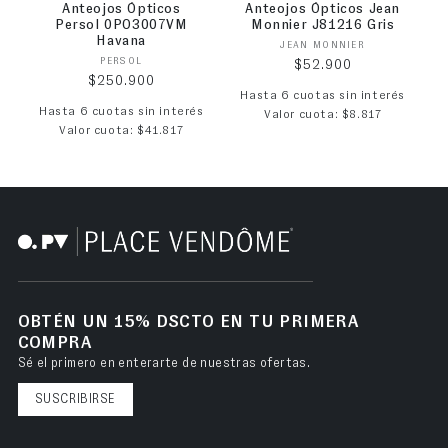
Anteojos Ópticos
Anteojos Ópticos Jean
Persol 0PO3007VM
Monnier J81216 Gris
Havana
Proveedor:
JEAN MONNIER
Proveedor:
PERSOL
Precio habitual
$52.900
Precio habitual
$250.900
Hasta 6 cuotas sin interés
Hasta 6 cuotas sin interés
Valor cuota: $8.817
Valor cuota: $41.817
OBTÉN UN 15% DSCTO EN TU PRIMERA
COMPRA
Sé el primero en enterarte de nuestras ofertas.
SUSCRIBIRSE