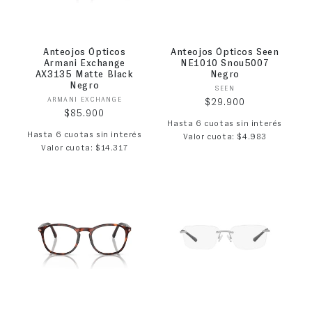
Anteojos Ópticos
Anteojos Ópticos Seen
Armani Exchange
NE1010 Snou5007
AX3135 Matte Black
Negro
Negro
Proveedor:
SEEN
Proveedor:
ARMANI EXCHANGE
Precio habitual
$29.900
Precio habitual
$85.900
Hasta 6 cuotas sin interés
Hasta 6 cuotas sin interés
Valor cuota: $4.983
Valor cuota: $14.317