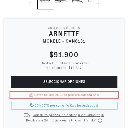
ANTEOJOS ÓPTICOS
ARNETTE
MOKELE - 0AN6131
Precio habitual
$91.900
Hasta 6 cuotas sin interés
Valor cuota: $15.317
SELECCIONAR OPCIONES
Obtén un 15% DCTO en primera compra aquí
20% DCTO por convenio Caja los Andes aquí
Consulta plazos de entrega en Chile aquí
Recibe en 24 horas con retiro en tienda*