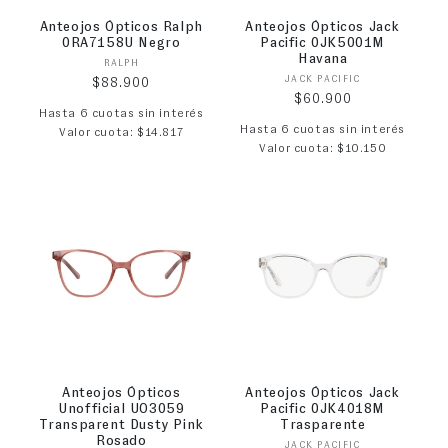
Anteojos Ópticos Ralph
Anteojos Ópticos Jack
0RA7158U Negro
Pacific 0JK5001M
Havana
Proveedor:
RALPH
Proveedor:
JACK PACIFIC
Precio habitual
$88.900
Precio habitual
$60.900
Hasta 6 cuotas sin interés
Hasta 6 cuotas sin interés
Valor cuota: $14.817
Valor cuota: $10.150
Anteojos Ópticos
Anteojos Ópticos Jack
Unofficial UO3059
Pacific 0JK4018M
Transparent Dusty Pink
Trasparente
Rosado
Proveedor:
JACK PACIFIC