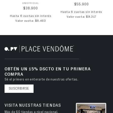
Proveedor:
UNOFFICIAL
Precio habitual
$55.900
Precio habitual
$38.900
Hasta 6 cuotas sin interés
Hasta 6 cuotas sin interés
Valor cuota: $9.317
Valor cuota: $6.483
OBTÉN UN 15% DSCTO EN TU PRIMERA
COMPRA
Sé el primero en enterarte de nuestras ofertas.
SUSCRIBIRSE
VISITA NUESTRAS TIENDAS
Más de 60 tiendas a nivel nacional.