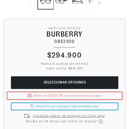
ANTEOJOS ÓPTICOS
BURBERRY
0BE2420
Precio habitual
$294.900
Hasta 6 cuotas sin interés
Valor cuota: $49.150
SELECCIONAR OPCIONES
Obtén un 15% DCTO en primera compra aquí
20% DCTO por convenio Caja los Andes aquí
Consulta plazos de entrega en Chile aquí
Recibe en 24 horas con retiro en tienda*