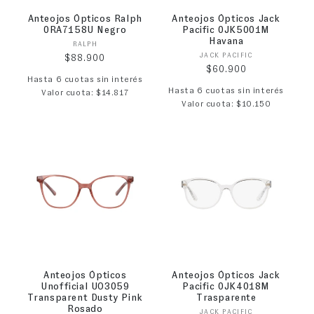
Anteojos Ópticos Ralph
Anteojos Ópticos Jack
0RA7158U Negro
Pacific 0JK5001M
Havana
Proveedor:
RALPH
Proveedor:
JACK PACIFIC
Precio habitual
$88.900
Precio habitual
$60.900
Hasta 6 cuotas sin interés
Hasta 6 cuotas sin interés
Valor cuota: $14.817
Valor cuota: $10.150
Anteojos Ópticos
Anteojos Ópticos Jack
Unofficial UO3059
Pacific 0JK4018M
Transparent Dusty Pink
Trasparente
Rosado
Proveedor:
JACK PACIFIC