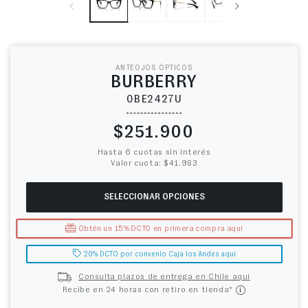
ANTEOJOS ÓPTICOS
BURBERRY
0BE2427U
Precio habitual
$251.900
Hasta 6 cuotas sin interés
Valor cuota: $41.983
SELECCIONAR OPCIONES
Obtén un 15% DCTO en primera compra aquí
20% DCTO por convenio Caja los Andes aquí
Consulta plazos de entrega en Chile aquí
Recibe en 24 horas con retiro en tienda*