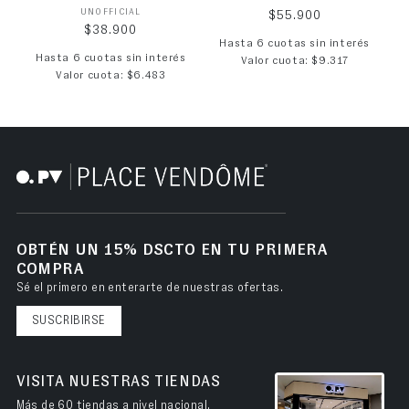
Proveedor:
UNOFFICIAL
Precio habitual
$55.900
Precio habitual
$38.900
Hasta 6 cuotas sin interés
Hasta 6 cuotas sin interés
Valor cuota: $9.317
Valor cuota: $6.483
OBTÉN UN 15% DSCTO EN TU PRIMERA
COMPRA
Sé el primero en enterarte de nuestras ofertas.
SUSCRIBIRSE
VISITA NUESTRAS TIENDAS
Más de 60 tiendas a nivel nacional.