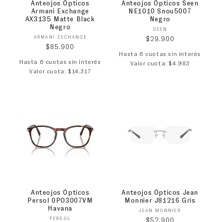
Anteojos Ópticos
Anteojos Ópticos Seen
Armani Exchange
NE1010 Snou5007
AX3135 Matte Black
Negro
Negro
Proveedor:
SEEN
Proveedor:
ARMANI EXCHANGE
Precio habitual
$29.900
Precio habitual
$85.900
Hasta 6 cuotas sin interés
Hasta 6 cuotas sin interés
Valor cuota: $4.983
Valor cuota: $14.317
Anteojos Ópticos
Anteojos Ópticos Jean
Persol 0PO3007VM
Monnier J81216 Gris
Havana
Proveedor:
JEAN MONNIER
Proveedor:
PERSOL
Precio habitual
$52.900