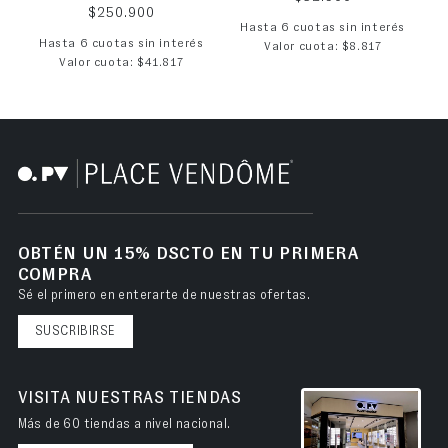
Precio habitual
$250.900
Hasta 6 cuotas sin interés
Hasta 6 cuotas sin interés
Valor cuota: $8.817
Valor cuota: $41.817
OBTÉN UN 15% DSCTO EN TU PRIMERA
COMPRA
Sé el primero en enterarte de nuestras ofertas.
SUSCRIBIRSE
VISITA NUESTRAS TIENDAS
Más de 60 tiendas a nivel nacional.