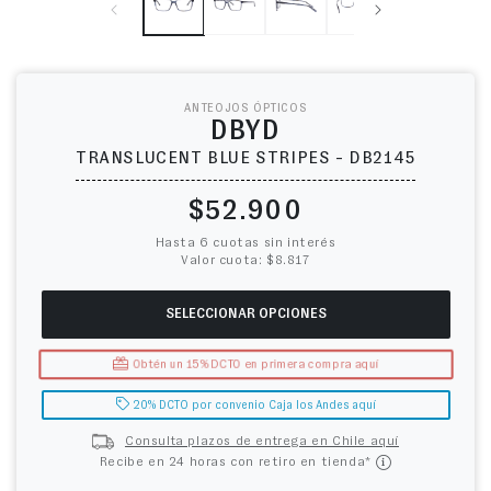
ANTEOJOS ÓPTICOS
DBYD
TRANSLUCENT BLUE STRIPES - DB2145
Precio habitual
$52.900
Hasta 6 cuotas sin interés
Valor cuota: $8.817
SELECCIONAR OPCIONES
Obtén un 15% DCTO en primera compra aquí
20% DCTO por convenio Caja los Andes aquí
Consulta plazos de entrega en Chile aquí
Recibe en 24 horas con retiro en tienda*