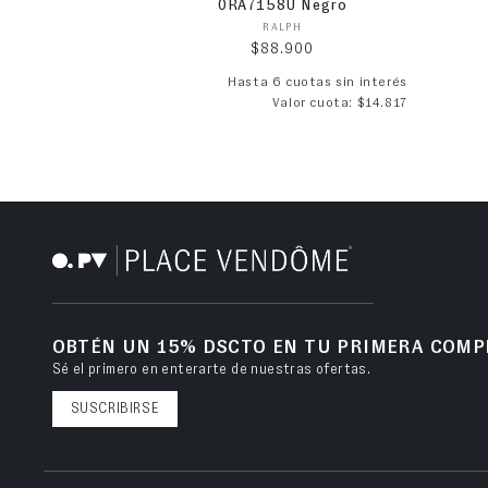
0RA7158U Negro
Proveedor:
RALPH
Precio habitual
$88.900
Hasta 6 cuotas sin interés
Valor cuota: $14.817
OBTÉN UN 15% DSCTO EN TU PRIMERA COMP
Sé el primero en enterarte de nuestras ofertas.
SUSCRIBIRSE