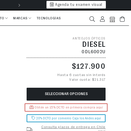
Agenda tu examen visual
Hasta 6 cuotas 
CTO
MARCAS
TECNOLOGÍAS
Iniciar sesión
Bolsa
ANTEOJOS ÓPTICOS
DIESEL
0DL6002U
Precio habitual
$127.900
Hasta 6 cuotas sin interés
Valor cuota: $21.317
SELECCIONAR OPCIONES
Obtén un 15% DCTO en primera compra aquí
20% DCTO por convenio Caja los Andes aquí
Consulta plazos de entrega en Chile