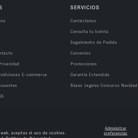
S
SERVICIOS
ros
Contáctanos
Consulta tu boleta
Seguimiento de Pedido
ntacto
Convenios
Privacidad
Promociones
ondiciones E-commerce
Garantía Extendida
ecuentes
Bases Legales Concurso Navidad
SS
Administrar
o web, aceptas el uso de cookies.
preferencias
n OPV Chile.