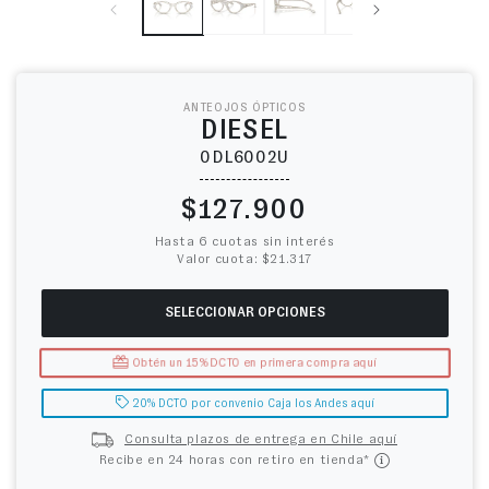
ANTEOJOS ÓPTICOS
DIESEL
0DL6002U
Precio habitual
$127.900
Hasta 6 cuotas sin interés
Valor cuota: $21.317
SELECCIONAR OPCIONES
Obtén un 15% DCTO en primera compra aquí
20% DCTO por convenio Caja los Andes aquí
Consulta plazos de entrega en Chile aquí
Recibe en 24 horas con retiro en tienda*