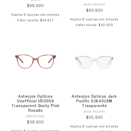
Proveedor:
Proveedor:
JACK PACIFIC
Precio habitual
$88.900
Precio habitual
$60.900
Hasta 6 cuotas sin interés
Hasta 6 cuotas sin interés
Valor cuota: $14.817
Valor cuota: $10.150
Anteojos Ópticos
Anteojos Ópticos Jack
Unofficial UO3059
Pacific 0JK4018M
Transparent Dusty Pink
Trasparente
Rosado
Proveedor:
JACK PACIFIC
Proveedor:
UNOFFICIAL
Precio habitual
$55.900
Precio habitual
$38.900
Hasta 6 cuotas sin interés