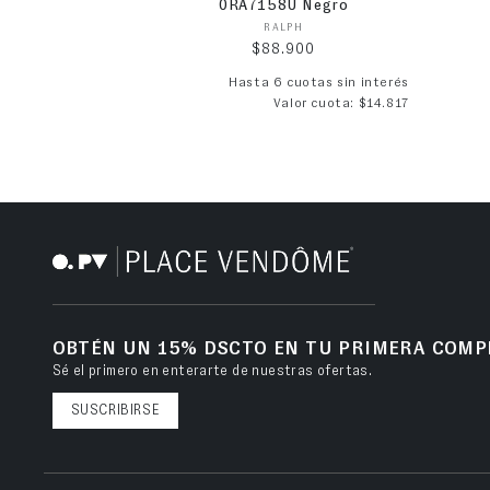
0RA7158U Negro
Proveedor:
RALPH
Precio habitual
$88.900
Hasta 6 cuotas sin interés
Valor cuota: $14.817
OBTÉN UN 15% DSCTO EN TU PRIMERA COMP
Sé el primero en enterarte de nuestras ofertas.
SUSCRIBIRSE