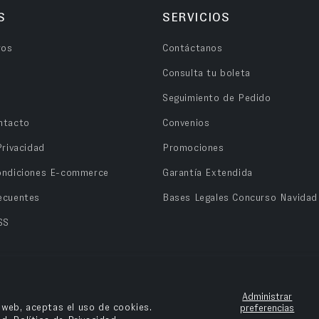
S
SERVICIOS
ros
Contáctanos
Consulta tu boleta
Seguimiento de Pedido
ntacto
Convenios
Privacidad
Promociones
ondiciones E-commerce
Garantía Extendida
ecuentes
Bases Legales Concurso Navidad
SS
Administrar
o web, aceptas el uso de cookies.
preferencias
n OPV Chile.