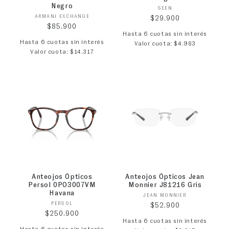
Negro
Proveedor:
SEEN
Proveedor:
ARMANI EXCHANGE
Precio habitual
$29.900
Precio habitual
$85.900
Hasta 6 cuotas sin interés
Hasta 6 cuotas sin interés
Valor cuota: $4.983
Valor cuota: $14.317
Anteojos Ópticos
Anteojos Ópticos Jean
Persol 0PO3007VM
Monnier J81216 Gris
Havana
Proveedor:
JEAN MONNIER
Proveedor:
PERSOL
Precio habitual
$52.900
Precio habitual
$250.900
Hasta 6 cuotas sin interés