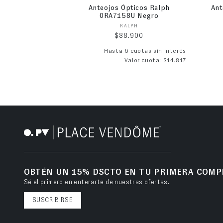
Anteojos Ópticos Ralph
Ant
0RA7158U Negro
Proveedor:
RALPH
Precio habitual
$88.900
Hasta 6 cuotas sin interés
Valor cuota: $14.817
OBTÉN UN 15% DSCTO EN TU PRIMERA COMP
Sé el primero en enterarte de nuestras ofertas.
SUSCRIBIRSE