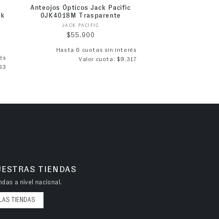
Anteojos Ópticos Jack Pacific
nk
0JK4018M Trasparente
Proveedor:
JACK PACIFIC
Precio habitual
$55.900
Hasta 6 cuotas sin interés
és
Valor cuota: $9.317
83
UESTRAS TIENDAS
das a nivel nacional.
LAS TIENDAS