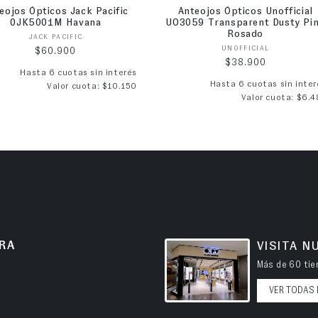
eojos Ópticos Jack Pacific
Anteojos Ópticos Unofficial
0JK5001M Havana
UO3059 Transparent Dusty Pi
Rosado
Proveedor:
JACK PACIFIC
Proveedor:
UNOFFICIAL
Precio habitual
$60.900
Precio habitual
$38.900
Hasta 6 cuotas sin interés
Hasta 6 cuotas sin inter
Valor cuota: $10.150
Valor cuota: $6.4
RA
VISITA N
Más de 60 tien
VER TODAS 