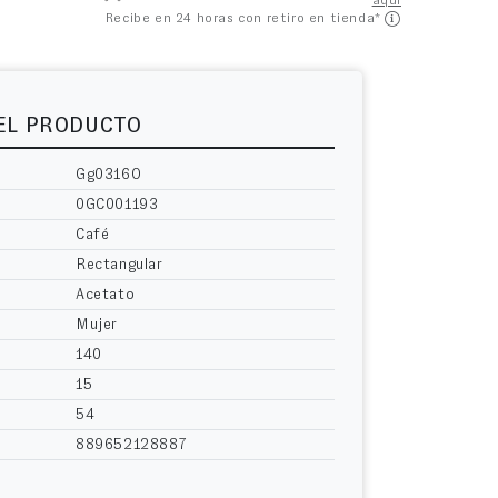
aquí
Recibe en 24 horas con retiro en tienda*
DEL PRODUCTO
Gg0316O
0GC001193
Café
Rectangular
Acetato
Mujer
140
15
54
889652128887