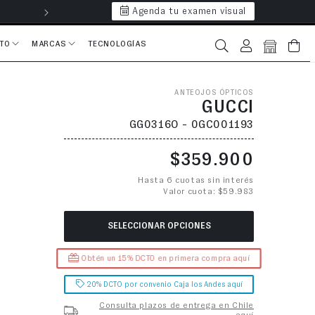
Agenda tu examen visual
Hasta 6 cuotas 
CTO
MARCAS
TECNOLOGÍAS
Iniciar sesión
Bolsa
ANTEOJOS ÓPTICOS
GUCCI
GG0316O - 0GC001193
Precio habitual
$359.900
Hasta 6 cuotas sin interés
Valor cuota: $59.983
SELECCIONAR OPCIONES
Obtén un 15% DCTO en primera compra aquí
20% DCTO por convenio Caja los Andes aquí
Consulta plazos de entrega en Chile