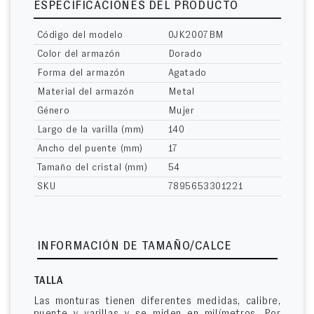
ESPECIFICACIONES DEL PRODUCTO
Código del modelo
0JK2007BM
Color del armazón
Dorado
Forma del armazón
Agatado
Material del armazón
Metal
Género
Mujer
Largo de la varilla (mm)
140
Ancho del puente (mm)
17
Tamaño del cristal (mm)
54
SKU
7895653301221
INFORMACIÓN DE TAMAÑO/CALCE
TALLA
Las monturas tienen diferentes medidas, calibre,
puente y varillas y se miden en milímetros. Por