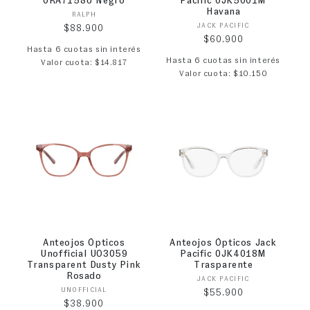
0RA7158U Negro
Pacific 0JK5001M
Havana
Proveedor:
RALPH
Proveedor:
JACK PACIFIC
Precio habitual
$88.900
Precio habitual
$60.900
Hasta 6 cuotas sin interés
Hasta 6 cuotas sin interés
Valor cuota: $14.817
Valor cuota: $10.150
Anteojos Ópticos
Anteojos Ópticos Jack
Unofficial UO3059
Pacific 0JK4018M
Transparent Dusty Pink
Trasparente
Rosado
Proveedor:
JACK PACIFIC
Proveedor:
UNOFFICIAL
Precio habitual
$55.900
Precio habitual
$38.900