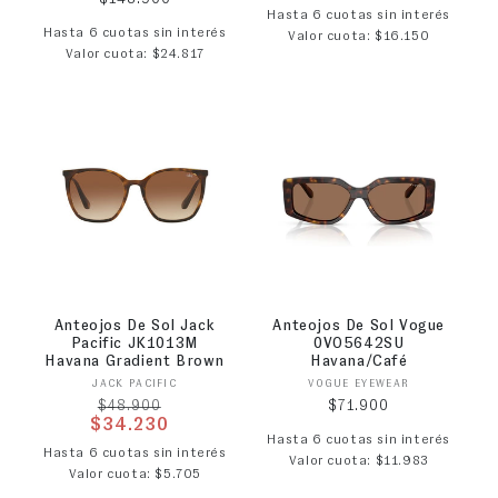
Hasta 6 cuotas sin interés
Hasta 6 cuotas sin interés
Valor cuota: $16.150
Valor cuota: $24.817
Anteojos De Sol Jack
Anteojos De Sol Vogue
Pacific JK1013M
0VO5642SU
Havana Gradient Brown
Havana/Café
Proveedor:
Proveedor:
JACK PACIFIC
VOGUE EYEWEAR
Precio habitual
Precio habitual
$71.900
$48.900
$34.230
Hasta 6 cuotas sin interés
Precio de oferta
Hasta 6 cuotas sin interés
Valor cuota: $11.983
Valor cuota: $5.705