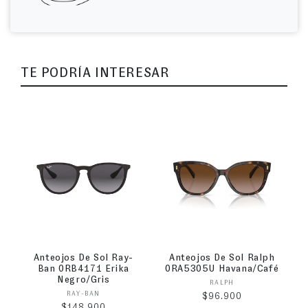
TE PODRÍA INTERESAR
Anteojos De Sol Ray-
Anteojos De Sol Ralph
Ban 0RB4171 Erika
0RA5305U Havana/Café
Negro/Gris
Proveedor:
RALPH
Proveedor:
RAY-BAN
Precio habitual
$96.900
Precio habitual
$148.900