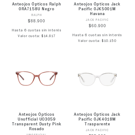
Anteojos Ópticos Ralph
Anteojos Ópticos Jack
0RA7158U Negro
Pacific 0JK5001M
Havana
Proveedor:
RALPH
Proveedor:
JACK PACIFIC
Precio habitual
$88.900
Precio habitual
$60.900
Hasta 6 cuotas sin interés
Hasta 6 cuotas sin interés
Valor cuota: $14.817
Valor cuota: $10.150
Anteojos Ópticos
Anteojos Ópticos Jack
Unofficial UO3059
Pacific 0JK4018M
Transparent Dusty Pink
Trasparente
Rosado
Proveedor:
JACK PACIFIC