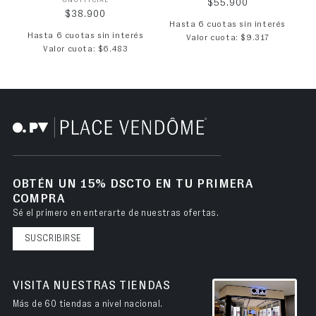
Proveedor:
UNOFFICIAL
Precio habitual
$55.900
Precio habitual
$38.900
Hasta 6 cuotas sin interés
Hasta 6 cuotas sin interés
Valor cuota: $9.317
Valor cuota: $6.483
OBTÉN UN 15% DSCTO EN TU PRIMERA
COMPRA
Sé el primero en enterarte de nuestras ofertas.
SUSCRIBIRSE
VISITA NUESTRAS TIENDAS
Más de 60 tiendas a nivel nacional.