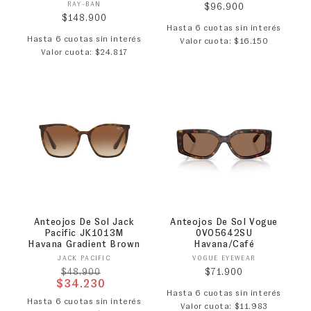
Proveedor:
RAY-BAN
Precio habitual
$96.900
Precio habitual
$148.900
Hasta 6 cuotas sin interés
Hasta 6 cuotas sin interés
Valor cuota: $16.150
Valor cuota: $24.817
Anteojos De Sol Jack
Anteojos De Sol Vogue
Pacific JK1013M
0VO5642SU
Havana Gradient Brown
Havana/Café
Proveedor:
Proveedor:
JACK PACIFIC
VOGUE EYEWEAR
Precio habitual
Precio habitual
$71.900
$48.900
$34.230
Hasta 6 cuotas sin interés
Precio de oferta
Hasta 6 cuotas sin interés
Valor cuota: $11.983