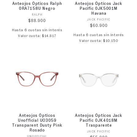
Anteojos Ópticos Ralph
Anteojos Ópticos Jack
0RA7158U Negro
Pacific 0JK5001M
Havana
Proveedor:
RALPH
Proveedor:
JACK PACIFIC
Precio habitual
$88.900
Precio habitual
$60.900
Hasta 6 cuotas sin interés
Hasta 6 cuotas sin interés
Valor cuota: $14.817
Valor cuota: $10.150
Anteojos Ópticos
Anteojos Ópticos Jack
Unofficial UO3059
Pacific 0JK4018M
Transparent Dusty Pink
Trasparente
Rosado
Proveedor:
JACK PACIFIC
Proveedor:
UNOFFICIAL