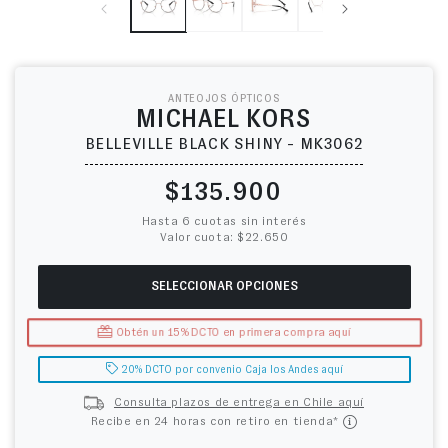
ANTEOJOS ÓPTICOS
MICHAEL KORS
BELLEVILLE BLACK SHINY - MK3062
Precio habitual
$135.900
Hasta 6 cuotas sin interés
Valor cuota: $22.650
SELECCIONAR OPCIONES
Obtén un 15% DCTO en primera compra aquí
20% DCTO por convenio Caja los Andes aquí
Consulta plazos de entrega en Chile aquí
Recibe en 24 horas con retiro en tienda*