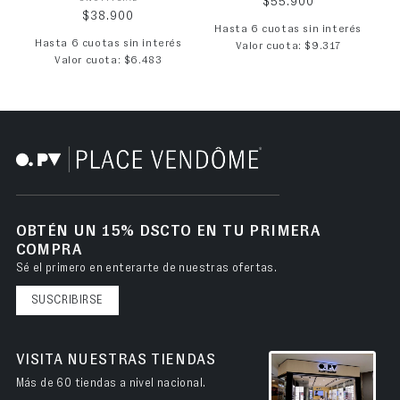
Precio habitual
$55.900
Precio habitual
$38.900
Hasta 6 cuotas sin interés
Hasta 6 cuotas sin interés
Valor cuota: $9.317
Valor cuota: $6.483
OBTÉN UN 15% DSCTO EN TU PRIMERA
COMPRA
Sé el primero en enterarte de nuestras ofertas.
SUSCRIBIRSE
VISITA NUESTRAS TIENDAS
Más de 60 tiendas a nivel nacional.