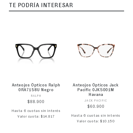
TE PODRÍA INTERESAR
Anteojos Ópticos Ralph
Anteojos Ópticos Jack
0RA7158U Negro
Pacific 0JK5001M
Havana
Proveedor:
RALPH
Proveedor:
JACK PACIFIC
Precio habitual
$88.900
Precio habitual
$60.900
Hasta 6 cuotas sin interés
Hasta 6 cuotas sin interés
Valor cuota: $14.817
Valor cuota: $10.150