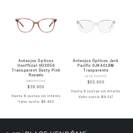
Anteojos Ópticos
Anteojos Ópticos Jack
Unofficial UO3059
Pacific 0JK4018M
Transparent Dusty Pink
Trasparente
Rosado
Proveedor:
JACK PACIFIC
Proveedor:
UNOFFICIAL
Precio habitual
$55.900
Precio habitual
$38.900
Hasta 6 cuotas sin interés
Hasta 6 cuotas sin interés
Valor cuota: $9.317
Valor cuota: $6.483