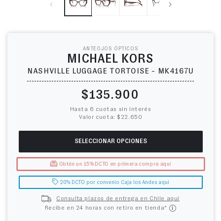
ANTEOJOS ÓPTICOS
MICHAEL KORS
NASHVILLE LUGGAGE TORTOISE - MK4167U
Precio habitual
$135.900
Hasta 6 cuotas sin interés
Valor cuota: $22.650
SELECCIONAR OPCIONES
Obtén un 15% DCTO en primera compra aquí
20% DCTO por convenio Caja los Andes aquí
Consulta plazos de entrega en Chile aquí
Recibe en 24 horas con retiro en tienda*