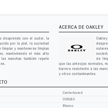
ACERCA DE OAKLEY
se desprende con el sudor, la
Oakley
ucido por la piel, la suciedad
despre
e limpiar y mantenerse limpias
solare
es, manteniendo el más alto
sucieda
a las manchas también repele
de lim
tes.
que las anteojos normales, ma
barrera resistente a las man
y otros contaminantes.
CTO
Centerboard
OX8163
Blanco