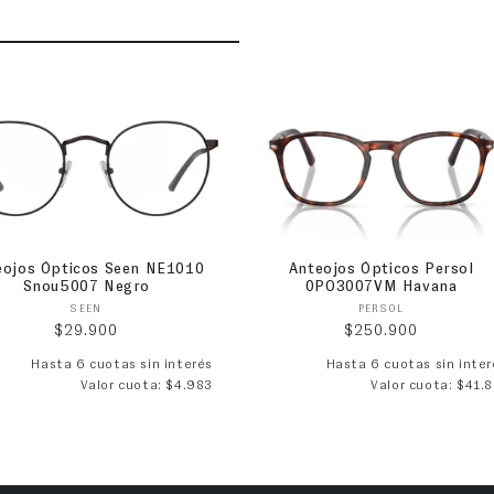
eojos Ópticos Seen NE1010
Anteojos Ópticos Persol
Snou5007 Negro
0PO3007VM Havana
Proveedor:
Proveedor:
SEEN
PERSOL
Precio habitual
Precio habitual
$29.900
$250.900
Hasta 6 cuotas sin interés
Hasta 6 cuotas sin inter
Valor cuota: $4.983
Valor cuota: $41.8