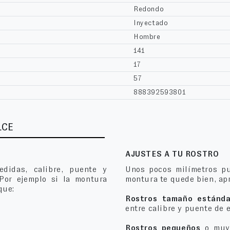
Redondo
Inyectado
Hombre
141
17
57
888392593801
LCE
AJUSTES A TU ROSTRO
edidas, calibre, puente y
Unos pocos milímetros pu
 Por ejemplo si la montura
montura te quede bien, apr
que:
Rostros tamaño estánda
entre calibre y puente de 
Rostros pequeños
o muy 