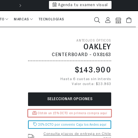
Agenda tu examen visual
Hasta 6 cuotas 
CTO
MARCAS
TECNOLOGÍAS
Iniciar sesión
Bolsa
ANTEOJOS ÓPTICOS
OAKLEY
CENTERBOARD - OX8163
Precio habitual
$143.900
Hasta 6 cuotas sin interés
Valor cuota: $23.983
SELECCIONAR OPCIONES
Obtén un 15% DCTO en primera compra aquí
20% DCTO por convenio Caja los Andes aquí
Consulta plazos de entrega en Chile