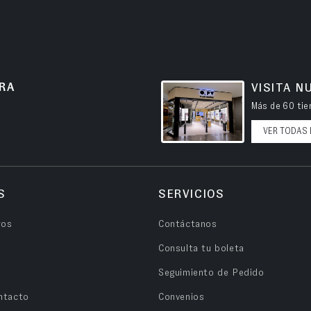
RA
VISITA N
Más de 60 tien
VER TODAS 
S
SERVICIOS
ros
Contáctanos
Consulta tu boleta
Seguimiento de Pedido
ntacto
Convenios