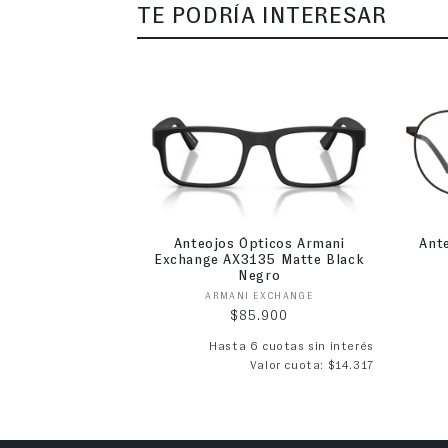
TE PODRÍA INTERESAR
Anteojos Ópticos Armani
Ant
Exchange AX3135 Matte Black
Negro
Proveedor:
ARMANI EXCHANGE
Precio habitual
$85.900
Hasta 6 cuotas sin interés
Valor cuota: $14.317