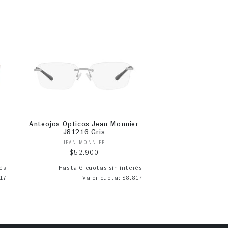
Anteojos Ópticos Jean Monnier
J81216 Gris
Proveedor:
JEAN MONNIER
Precio habitual
$52.900
és
Hasta 6 cuotas sin interés
17
Valor cuota: $8.817