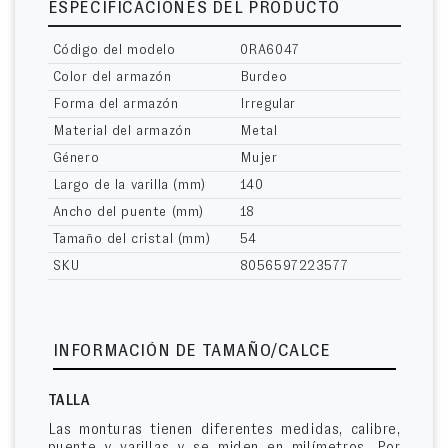
ESPECIFICACIONES DEL PRODUCTO
Código del modelo
0RA6047
Color del armazón
Burdeo
Forma del armazón
Irregular
Material del armazón
Metal
Género
Mujer
Largo de la varilla (mm)
140
Ancho del puente (mm)
18
Tamaño del cristal (mm)
54
SKU
8056597223577
INFORMACIÓN DE TAMAÑO/CALCE
TALLA
Las monturas tienen diferentes medidas, calibre,
puente y varillas y se miden en milímetros. Por