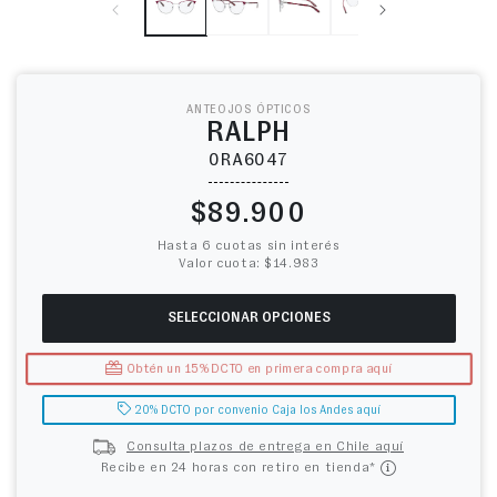
ANTEOJOS ÓPTICOS
RALPH
0RA6047
Precio habitual
$89.900
Hasta 6 cuotas sin interés
Valor cuota: $14.983
SELECCIONAR OPCIONES
Obtén un 15% DCTO en primera compra aquí
20% DCTO por convenio Caja los Andes aquí
Consulta plazos de entrega en Chile aquí
Recibe en 24 horas con retiro en tienda*