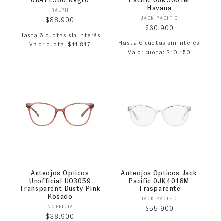
0RA7158U Negro
Pacific 0JK5001M
Havana
Proveedor:
RALPH
Proveedor:
JACK PACIFIC
Precio habitual
$88.900
Precio habitual
$60.900
Hasta 6 cuotas sin interés
Hasta 6 cuotas sin interés
Valor cuota: $14.817
Valor cuota: $10.150
Anteojos Ópticos
Anteojos Ópticos Jack
Unofficial UO3059
Pacific 0JK4018M
Transparent Dusty Pink
Trasparente
Rosado
Proveedor:
JACK PACIFIC
Proveedor:
UNOFFICIAL
Precio habitual
$55.900
Precio habitual
$38.900